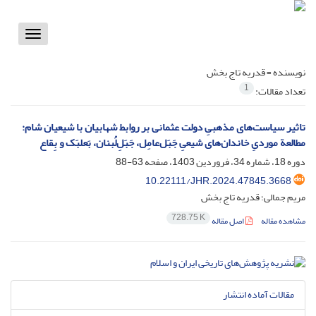
Toggle
vigation
نویسنده =
قدریه تاج بخش
1
تعداد مقالات:
تاثیر سیاست‌های مذهبیِ دولت عثمانی بر روابط شهابیان با شیعیان شام:
مطالعة موردیِ خاندان‌های شیعیِ جَبَل‌عامِل، جَبَلِ‌لُبنان، بَعلبَک و بِقاع
دوره 18، شماره 34، فروردین 1403، صفحه
63-88
10.22111/JHR.2024.47845.3668
مریم جمالی؛ قدریه تاج بخش
728.75 K
مشاهده مقاله
اصل مقاله
مقالات آماده انتشار