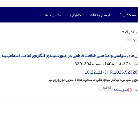
ویسندگان
ارسال مقاله
داوران
تماس با ما
بهادر قیم
1
ات:
‌های سیاسی و مذهبی خلافت فاطمی در صور‌ت‌بندی انگاره‌ی امامت اسماعیلیه، مط
304-339
10.22111/JHR.2025.52328
 سیانی؛ بهادر قیم؛ علی قاسمی؛ عمادالدین نوروزی نیا
1.64 M
ه
اصل مقاله