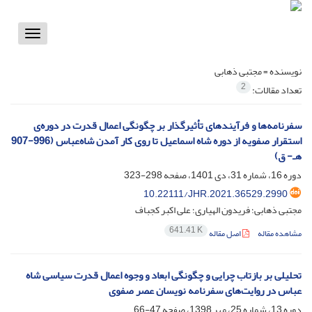
Toggle
vigation
نویسنده =
مجتبی ذهابی
2
تعداد مقالات:
سفرنامه‌ها و فرآیندهای تأثیرگذار بر چگونگی اعمال قدرت در دوره‌ی
استقرار صفویه از دوره شاه اسماعیل تا روی کار آمدن شاه‌عباس (996-907
هـ- ق)
دوره 16، شماره 31، دی 1401، صفحه
298-323
10.22111/JHR.2021.36529.2990
مجتبی ذهابی؛ فریدون الهیاری؛ علی اکبر کجباف
641.41 K
مشاهده مقاله
اصل مقاله
تحلیلی بر بازتاب چرایی و چگونگی ابعاد و وجوه اعمال قدرت سیاسی شاه
عباس در روایت‌های سفرنامه نویسان عصر صفوی
دوره 13، شماره 25، مهر 1398، صفحه
47-66