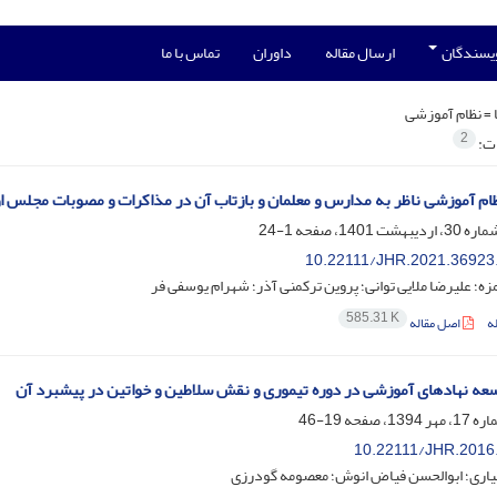
ویسندگان
ارسال مقاله
داوران
تماس با ما
 =
نظام آموزشی
2
ات:
ام آموزشی ناظر به مدارس و معلمان و بازتاب آن در مذاکرات و مصوبات مجلس 
1-24
10.22111/JHR.2021.36923
زه؛ علیرضا ملایی توانی؛ پروین ترکمنی آذر؛ شهرام یوسفی فر
585.31 K
ه
اصل مقاله
ه نهادهای آموزشی در دوره تیموری و نقش سلاطین و خواتین در پیشبرد آن
19-46
10.22111/JHR.2016
هیاری؛ ابوالحسن فیاض انوش؛ معصومه گودرزی