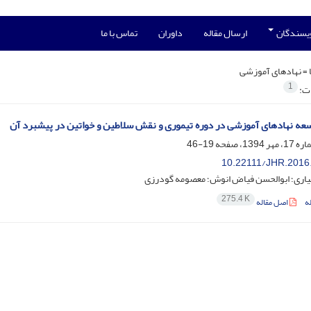
ویسندگان
ارسال مقاله
داوران
تماس با ما
 =
نهادهای آموزشی
1
ات:
ه نهادهای آموزشی در دوره تیموری و نقش سلاطین و خواتین در پیشبرد آن
19-46
10.22111/JHR.2016
هیاری؛ ابوالحسن فیاض انوش؛ معصومه گودرزی
275.4 K
ه
اصل مقاله