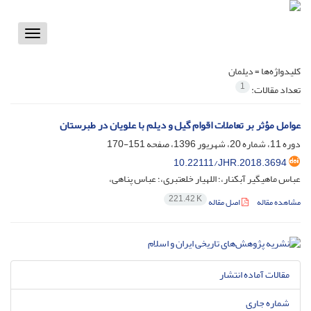
Toggle
vigation
کلیدواژه‌ها =
دیلمان
1
تعداد مقالات:
عوامل مؤثر بر تعاملات اقوام گیل و دیلم با علویان در طبرستان
دوره 11، شماره 20، شهریور 1396، صفحه
151-170
10.22111/JHR.2018.3694
عباس ماهیگیر آبکنار،؛ اللهیار خلعتبری،؛ عباس پناهی،
221.42 K
مشاهده مقاله
اصل مقاله
مقالات آماده انتشار
شماره جاری