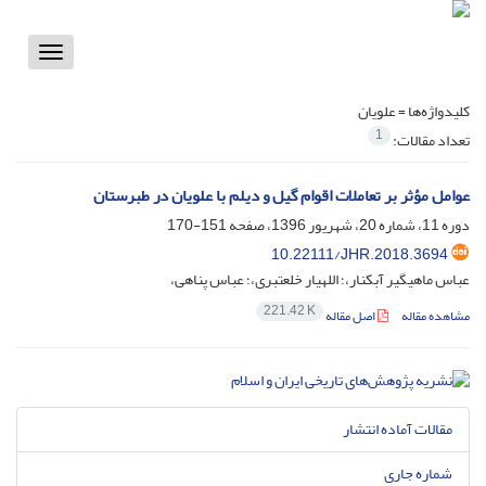
Toggle
vigation
کلیدواژه‌ها =
علویان
1
تعداد مقالات:
عوامل مؤثر بر تعاملات اقوام گیل و دیلم با علویان در طبرستان
دوره 11، شماره 20، شهریور 1396، صفحه
151-170
10.22111/JHR.2018.3694
عباس ماهیگیر آبکنار،؛ اللهیار خلعتبری،؛ عباس پناهی،
221.42 K
مشاهده مقاله
اصل مقاله
مقالات آماده انتشار
شماره جاری