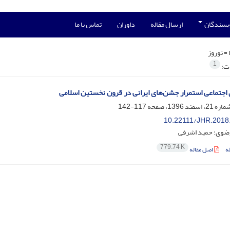
ویسندگان
ارسال مقاله
داوران
تماس با ما
 =
نوروز
1
ات:
 اجتماعی استمرار جشن‌های ایرانی در قرون نخستین اسلامی
117-142
10.22111/JHR.2018
رضوی؛ حمید اشرفی
779.74 K
ه
اصل مقاله