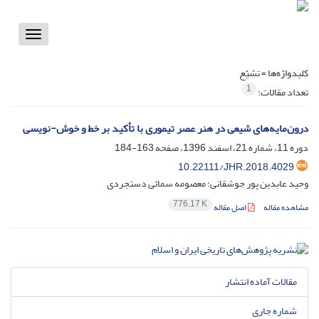
Toggle
vigation
کلیدواژه‌ها =
تشیّع
1
تعداد مقالات:
درون‌مایه‌های شیعی در هنر عصر تیموری با تأکید بر خط و خوش-نویسی
دوره 11، شماره 21، اسفند 1396، صفحه
163-184
10.22111/JHR.2018.4029
وحید عابدین پور جوشقانی؛ معصومه سمائی دستجردی
776.17 K
مشاهده مقاله
اصل مقاله
مقالات آماده انتشار
شماره جاری