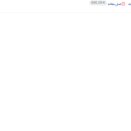
690.09 K
ه
اصل مقاله