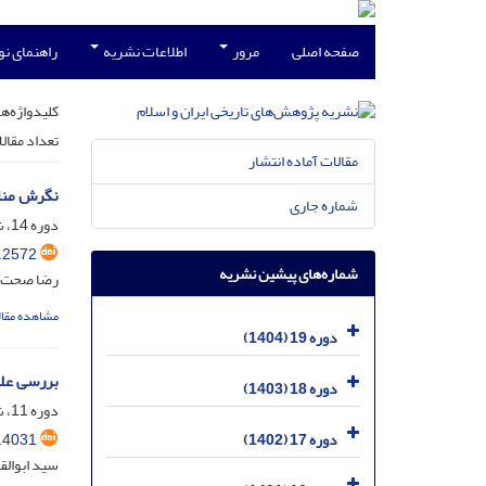
صفحه اصلی
مرور
اطلاعات نشریه
راهنمای ن
کلیدواژه‌ها
تعداد مقال
مقالات آماده انتشار
نگرش مناب
شماره جاری
دوره 14، شماره 26، شهریور 1399، صفحه
.2572
شماره‌های پیشین نشریه
رضا صحت 
مشاهده مقال
دوره 19 (1404)
بررسی علل
دوره 18 (1403)
دوره 11، شماره 21، اسفند 1396، صفحه
.4031
دوره 17 (1402)
سید ابوالق