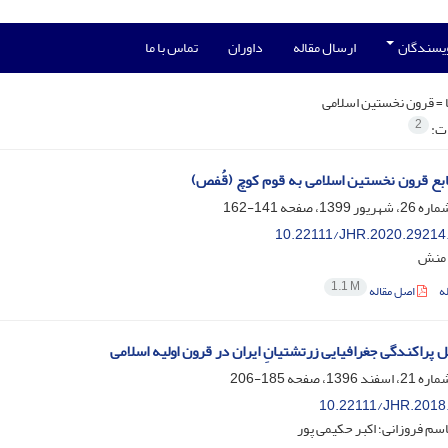
ویسندگان
ارسال مقاله
داوران
تماس با ما
 =
قرون نخستین اسلامی
2
ات:
ع قرون نخستین اسلامی به قوم کوچ (قُفص)
141-162
10.22111/JHR.2020.29214
منش
1.1 M
ه
اصل مقاله
 پراکندگی جغرافیایی زرتشتیانِ ایران در قرون اولیه اسلامی
185-206
10.22111/JHR.2018
اسم فروزانی؛ اکبر حکیمی پور