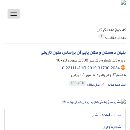
Toggle
vigation
کلیدواژه‌ها =
گرگان
1
تعداد مقالات:
بنیان دهستان و مکان یابی آن براساس متون تاریخی
دوره 13، شماره 25، مهر 1398، صفحه
29-46
10.22111/JHR.2019.31700.2634
هاشم آقاجانی الیزه؛ طهمورث مهرابی
708.49 K
مشاهده مقاله
اصل مقاله
مقالات آماده انتشار
شماره جاری