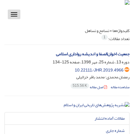
Toggle
vigation
کلیدواژه‌ها =
تسامح و تساهل
1
تعداد مقالات:
جمعیت اخوان‌الصفا و اندیشه رواداری اسلامی
دوره 13، شماره 25، مهر 1398، صفحه
125-134
10.22111/JHR.2019.4966
رمضان محمدی؛ محمد باقر خزائیلی
515.56 K
مشاهده مقاله
اصل مقاله
مقالات آماده انتشار
شماره جاری