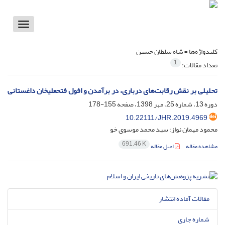
Toggle
vigation
کلیدواژه‌ها =
شاه سلطان حسین
1
تعداد مقالات:
تحلیلی بر نقش رقابت‌های درباری، در برآمدن و افول فتحعلیخان داغستانی
دوره 13، شماره 25، مهر 1398، صفحه
155-178
10.22111/JHR.2019.4969
محمود مهمان نواز؛ سید محمد موسوی خو
691.46 K
مشاهده مقاله
اصل مقاله
مقالات آماده انتشار
شماره جاری