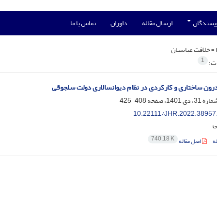
ویسندگان
ارسال مقاله
داوران
تماس با ما
 =
خلافت عباسیان
1
ات:
رون ساختاری و کارکردی در نظام دیوانسالاری دولت سلجوقی
408-425
10.22111/JHR.2022.38957
ی
740.18 K
ه
اصل مقاله