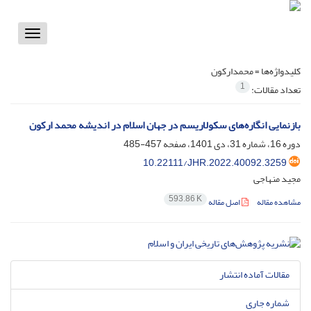
Toggle
vigation
کلیدواژه‌ها =
محمدارکون
1
تعداد مقالات:
بازنمایی انگاره‌های سکولاریسم در جهان اسلام در اندیشه محمد ارکون
دوره 16، شماره 31، دی 1401، صفحه
457-485
10.22111/JHR.2022.40092.3259
مجید منهاجی
593.86 K
مشاهده مقاله
اصل مقاله
مقالات آماده انتشار
شماره جاری