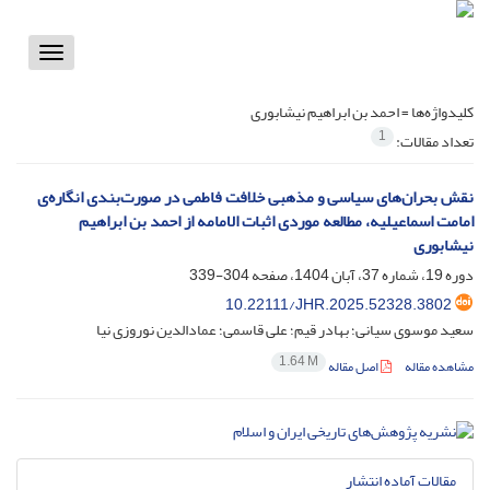
Toggle
vigation
کلیدواژه‌ها =
احمد بن ابراهیم نیشابوری
1
تعداد مقالات:
نقش بحران‌های سیاسی و مذهبی خلافت فاطمی در صور‌ت‌بندی انگاره‌ی
امامت اسماعیلیه، مطالعه موردی اثبات الامامه از احمد بن ابراهیم
نیشابوری
دوره 19، شماره 37، آبان 1404، صفحه
304-339
10.22111/JHR.2025.52328.3802
سعید موسوی سیانی؛ بهادر قیم؛ علی قاسمی؛ عمادالدین نوروزی نیا
1.64 M
مشاهده مقاله
اصل مقاله
مقالات آماده انتشار