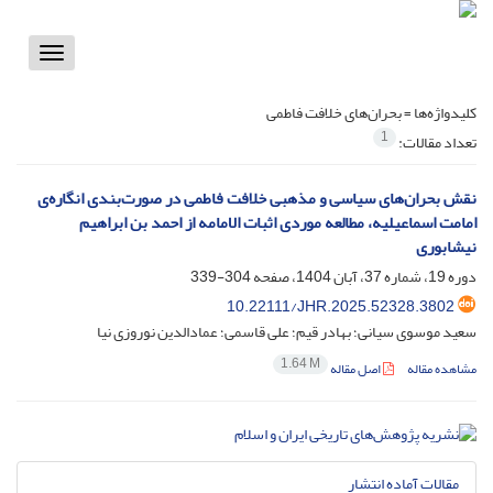
Toggle
vigation
کلیدواژه‌ها =
بحران‌های خلافت فاطمی
1
تعداد مقالات:
نقش بحران‌های سیاسی و مذهبی خلافت فاطمی در صور‌ت‌بندی انگاره‌ی
امامت اسماعیلیه، مطالعه موردی اثبات الامامه از احمد بن ابراهیم
نیشابوری
دوره 19، شماره 37، آبان 1404، صفحه
304-339
10.22111/JHR.2025.52328.3802
سعید موسوی سیانی؛ بهادر قیم؛ علی قاسمی؛ عمادالدین نوروزی نیا
1.64 M
مشاهده مقاله
اصل مقاله
مقالات آماده انتشار