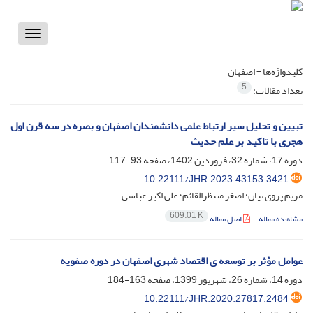
Toggle
vigation
کلیدواژه‌ها =
اصفهان
5
تعداد مقالات:
تبیین و تحلیل سیر ارتباط علمی دانشمندان اصفهان و بصره در سه قرن اول
هجری با تاکید بر علم حدیث
دوره 17، شماره 32، فروردین 1402، صفحه
93-117
10.22111/JHR.2023.43153.3421
مریم پروی نیان؛ اصغر منتظرالقائم؛ علی اکبر عباسی
609.01 K
مشاهده مقاله
اصل مقاله
عوامل مؤثر بر توسعه ی اقتصاد شهری اصفهان در دوره صفویه
دوره 14، شماره 26، شهریور 1399، صفحه
163-184
10.22111/JHR.2020.27817.2484