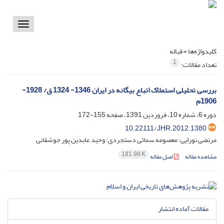
Toggle
vigation
کلیدواژه‌ها =
قباله
1
تعداد مقالات:
بررسی تحلیلی استملاک اتباع بیگانه در ایران 1346- 1324 ق/ 1928-
1906م
دوره 6، شماره 10، فروردین 1391، صفحه
155-172
10.22111/JHR.2012.1380
مرتضی نورایی؛ معصومه سمائی دستجردی؛ وحید عابدین پور جوشقانی
181.98 K
مشاهده مقاله
اصل مقاله
مقالات آماده انتشار