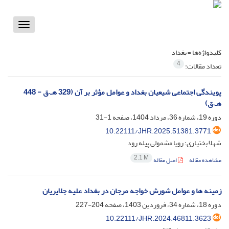
Toggle
vigation
کلیدواژه‌ها =
بغداد
4
تعداد مقالات:
پویندگی اجتماعی شیعیان بغداد و عوامل مؤثر بر آن (329 هـ.ق - 448
هـ.ق)
دوره 19، شماره 36، مرداد 1404، صفحه
1-31
10.22111/JHR.2025.51381.3771
شهلا بختیاری؛ رویا مشمولی پیله رود
2.1 M
مشاهده مقاله
اصل مقاله
زمینه‏ ها و عوامل شورش خواجه مرجان در بغداد علیه جلایریان
دوره 18، شماره 34، فروردین 1403، صفحه
204-227
10.22111/JHR.2024.46811.3623