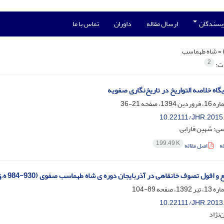
ویسندگان
ارسال مقاله
داوران
تماس با ما
 =
شاه طهماسب
2
ات:
اه خلاصه ‌التواریخ در تاریخ‌نگاری صفویه
21-36
10.22111/JHR.2015
سی؛ شهین فارابی
199.49 K
ه
اصل مقاله
 افول تصوف خانقاهی در آذربایجان دوره ی شاه طهماسب صفوی (930-984 ه.ق.)
89-104
10.22111/JHR.2013
‌نژاد