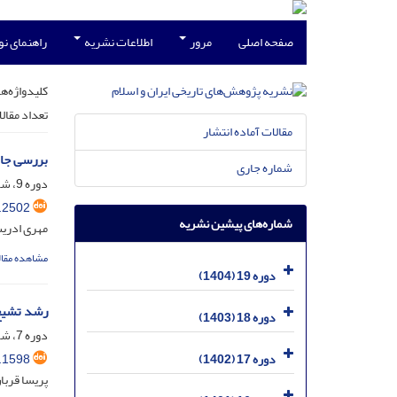
صفحه اصلی
مرور
اطلاعات نشریه
راهنمای ن
کلیدواژه‌ها
تعداد مقال
مقالات آماده انتشار
بررسی جایگ
شماره جاری
دوره 9، شماره 16، فروردین 1394، صفحه
.2502
شماره‌های پیشین نشریه
مهری ادری
مشاهده مقال
دوره 19 (1404)
رشد تشیع و
دوره 18 (1403)
دوره 7، شماره 13، تیر 1392، صفحه
.1598
دوره 17 (1402)
پریسا قربان