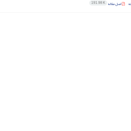
191.98 K
ه
اصل مقاله