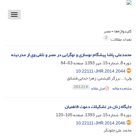
Toggle
vigation
کلیدواژه‌ها =
مصر
2
تعداد مقالات:
محمدعلی پاشا پیشگام نوسازی و نوگرایی در مصر و تلقی وی از مدرنیته
دوره 8، شماره 15، مهر 1393، صفحه
63-84
10.22111/JHR.2014.2044
ولی ا... برزگر کلیشمی؛ زهرا خدایی قشلاق
283.21 K
مشاهده مقاله
اصل مقاله
جایگاه زنان در تشکیلات دعوت فاطمیان
دوره 8، شماره 15، مهر 1393، صفحه
105-120
10.22111/JHR.2014.2046
محمد علی چلونگر