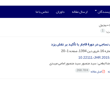
ویسندگان
ارسال مقاله
داوران
تماس با ما
 =
مخمل
1
ات:
نساجی در دورة قاجار با تأکید بر نقش یزد
1-20
10.22111/JHR.2015
ضا ابطحی؛ سید منصور سید منصور امامی میبدی
268.78 K
ه
اصل مقاله