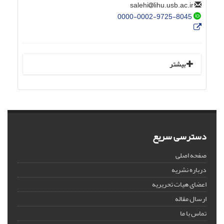
lihu.usb.ac.ir
salehi
0000-0002-9725-8045
بیشتر
دسترسی سریع
صفحه اصلی
درباره نشریه
اعضای هیات تحریریه
ارسال مقاله
تماس با ما