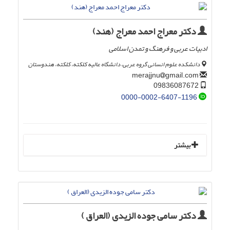
دکتر معراج احمد معراج (هند)
ادبیات عربی و فرهنگ و تمدن اسلامی
دانشکده علوم انسانی گروه عربی، دانشگاه عالیه کلکته، کلکته، هندوستان
gmail.com
merajjnu
09836087672
0000-0002-6407-1196
بیشتر
دکتر سامی جوده الزیدی (العراق )