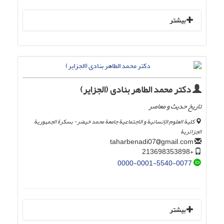
بیشتر
دکتر محمد الطاهر بنادی (الجزایر)
تاریخ حدیث و معاصر
کلیة العلوم الإنسانیة و الاجتماعیة جامعة محمد خیضر- بسکرة الجمهوریة
الجزائریة
gmail.com
taharbenadi07
+213698353898
0000-0001-5540-0077
بیشتر