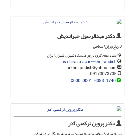
دکتر عبدالرسول خیراندیش
تاریخ ایران اسلامی
استاد تمام، گروه تاریخ، دانشگاه شیراز، شیراز، ایران
lhs.shirazu.ac.ir/~kheirandish
yahoo.com
arkheirandish
09173073735
0000-0001-6393-1740
دکتر پروین ترکمنی آذر
تاریخ ایران اسلامی، تاریخ میانه ایران، تاریخ‌نگاری در ایران