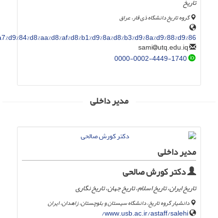
تاریخ
گروه تاریخ دانشگاه ذی قار، عراق
%a7%d9%84%d8%aa%d8%af%d8%b1%d9%8a%d8%b3%d9%8a%d9%88%d9%86/
utq.edu.iq
sami
0000-0002-4449-1740
مدیر داخلی
مدیر داخلی
دکتر کورش صالحی
تاریخ ایران، تاریخ اسلام، تاریخ جهان، تاریخ نگاری
دانشیار گروه تاریخ، دانشگاه سیستان و بلوچستان، زاهدان، ایران
www.usb.ac.ir/astaff/salehi/