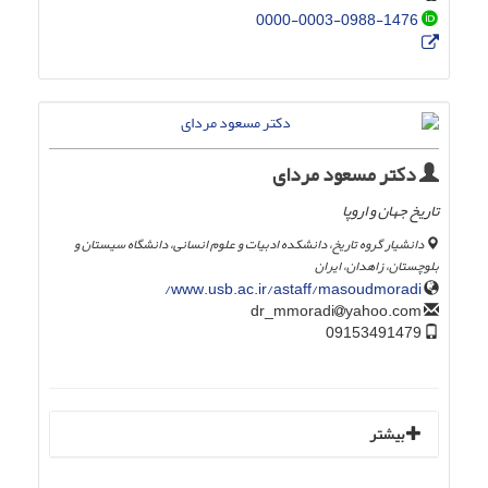
0000-0003-0988-1476
دکتر مسعود مردای
تاریخ جهان و اروپا
دانشیار گروه تاریخ، دانشکده ادبیات و علوم انسانی، دانشگاه سیستان و
بلوچستان، زاهدان، ایران
www.usb.ac.ir/astaff/masoudmoradi/
yahoo.com
dr_mmoradi
09153491479
بیشتر