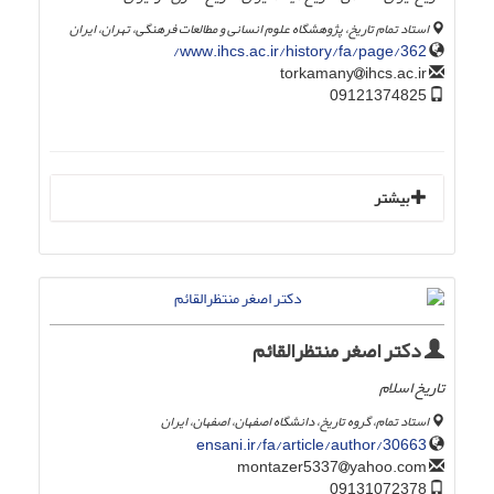
استاد تمام تاریخ، پژوهشگاه علوم انسانی و مطالعات فرهنگی، تهران، ایران
www.ihcs.ac.ir/history/fa/page/362/
ihcs.ac.ir
torkamany
09121374825
بیشتر
دکتر اصغر منتظرالقائم
تاریخ اسلام
استاد تمام، گروه تاریخ، دانشگاه اصفهان، اصفهان، ایران
ensani.ir/fa/article/author/30663
yahoo.com
montazer5337
09131072378