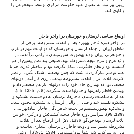
زینبی بیرانوند به عصیان علیه حکومت مرکزی توسط شیخ­خزعل را
واکاوی کند.
اوضاع سیاسی لرستان و خوزستان در اواخر قاجار
در اواخر دوره قاجار به­ویژه بعد از انقلاب مشروطه، برخی از
مناطق ایران از جمله لرستان و خوزستان که دو ایالت مهم در غرب
و جنوب­غربی ایران بودند به­صورت سرزمین­های ناآرامی درآمدند. در
واقع هرج و مرج نتیجه مشروطه نبود. طبیعی بود نظم پیشین از هم
گسسته بود و نظم جایگزینی شکل نگرفته بود و ساختار قدرت هم با
نظم نو سر سازگاری نداشت که چنین وضعیتی شکل بگیرد. از نظر
اکثریت ایلات ایران انقلاب مشروطه به­معنی روی کار آمدن دولت­های
ضعیفی بود که به­تدریج جای خود را به دولت­های باز هم ضعیف­تر داد و
به­همین خاطر راهزنی­ها و چپاول­ها شدت می­گرفت(کاتم، 1385: 55).
بعد از به سلطنت رسیدن قاجارها، لرستان به دو قسمت پشتکوه و
پیشکوه تقسیم شد و طی آن والیان لرستان به پشتکوه محدود شدند
و پیشکوه به­طورمستقیم در دست شاهزادگان قاجار افتاد(بهرامی،
1388، 98). سراسر دوره قاجار صحنه کشمکش و درگیری خوانین
ایلات لرستان بود(خودگو، 1386، 28). این اوضاع بعد از انقلاب
مشروطه بیشتر شد و دولت قاجار در لرستان اقتداری نداشت و
قادر به سرکوب شورش­ها نبود(مستوفی، 1384، 3/51). از دلایل