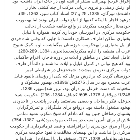
[عراق عرب] به­مراتب بیشتر از آنچه اون در خاک ایران داشت، بود.
او ارتش زمینی و نیروی دریایی مرکب از چند کشتی بخار را
داشت(دمورگان، 1335، 25 و 27؛ اسناد کتاب سبز، 1363، 39).
درعهد قاجار با اینکه کعبی­ها از اتباع دولت ایران بودند اما به­صورت
خودمختار حکومت می­کردند در واقع طایفه بنی­کعب از دخالت
حکومت مرکزی در امورشان خودداری کرده، همواره با قبایل
بختیاری ساکن اطراف همکاری داشتند؛ تا جایی که وقتی شاه فردی
از ایل بختیاری را به­حکومت خوزستان می­گماشت، او با کمک شیوخ
عرب آن منطقه را اداره می­کرد(سعیدیان­جزی، 1384، 289-288).
عامل ایجاد تنش در مناطق و ایلات در دوره قاجار، اعزام حاکمانی
بود که هیچ توانی در کنترل قبایل و ایلات نداشتند و دائماً از طرف
دولت مرکزی تعویض می­شدند. شیخ­خزعل در شرایطی امیر
خوزستان گردید که برادرش مزعل که یکی از رؤسای بانفوذ قبایل
عرب محمره بود در سال 1275ش./1896م. به­طور مشکوک و
مخفیانه که دست خزعل نیز درآن بود، ترور شد(سپهر، 1386،
1/248؛ دیولافوا، 1378، 605؛ کجباف، 1384، 296). حکومت شیخ­
خزعل، فکر رضاخان و بعضی سیاستمداران در پایتخت را تاحدودی
به­خود مشغول داشته بود. درواقع برای ملی­گرایان و تمرکزگرایان
پشتیبان رضاخان چنین بود که مادام که شیخ منکوب نشود تمامی
تلاش او برای تأمین امنیت در مملکت بیهوده بود(غنی، 1387، 354).
زیرا او بیرق خودسری را برافراشته و قصد فرمانبرداری از حکومت
مرکزی را نداشت و این به­معنای مخالفت با نفوذ حکومت مرکزی
بود(شریف­الدوله، 1388، 177). شیخ­خزعل با استفاده از شرایط و