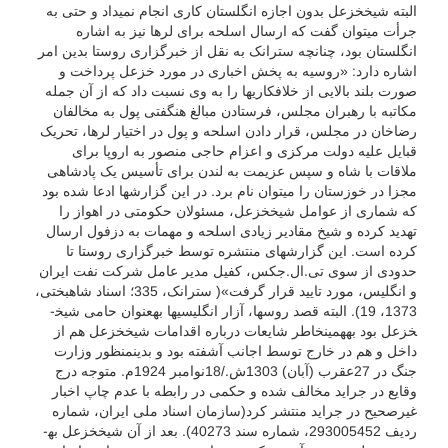
البته شیخ­خزعل بدون اجازه انگلستان کاری انجام نمی­داد و حتی به
جرأت می­توان گفت که ارسال اسلحه برای لرها نیز به اشاره
انگلستان بود، چنانچه سترانک به نقل از خبرگزاری روستا بدین امر
اشاره دارد: «روسیه به پخش اخباری در مورد خزعل پرداخت و
صورت بلند بالایی از خلافکاری­ها را به وی نسبت داد که از آن جمله
مکاتبه با رهبران مجلس، فرستادن مبالغ هنگفتی پول به مخالفان
رضاخان در مجلس، قرار دادن اسلحه و پول در اختیار لرها، تحریک
قبایل علیه دولت مرکزی و اعزام حاجی منصور به اروپا برای
ملاقات با شاه و سپس عزیمت به لندن برای تأسیس یک پادشاهی
مجزا در خوزستان را می­توان نام برد. در این گزارش­ها ادعا شده بود
که شماری از عوامل شیخ­خزعل، مسئولان حکومتی در اهواز را
تهدید کرده و شیخ مقادیر زیادی اسلحه و مهمات به دزفول ارسال
کرده است. این گزارش­های منتشره توسط خبرگزاری روستا تا
حدودی از سوی تی.ال.جکس، کفیل مدیر عامل شرکت نفت ایران
و انگلیس، مورد تایید قرار گرفت»( سترانک، 335؛ اسناد شاه­بختی،
1373، 19). البته قصد روس­ها، آزار انگلیسی­ها به­عنوان حامی شیخ­
خزعل بود به­همین­خاطر شایعات درباره اقدامات شیخ­خزعل هم از
داخل و هم در خارج توسط اجانب آشفته بود و بدین­منظور وزارت
جنگ در 27عقرب (آبان) 1303ش./18نوامبر 1924م. متوجه درج
وقایع در جراید مخالف شده و حکمی در رابطه با عدم چاپ اخبار
غیرصحیح در جراید منتشر کرد(سازمان اسناد ملی ایران، شماره
ردیف 293005452، شماره سند 40273). بعد از آن شیخ­خزعل به­