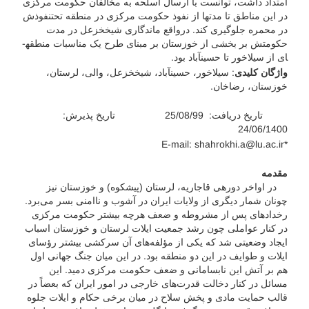
امتداد داشت، توانست با ارسال اسلحه به مخالفان حکومت مرکزی
در این مناطق تا مدت­ها از نفوذ حکومت مرکزی در منطقه تحت­نفوذش
در محمره جلوگیری کند. درواقع ماندگاری شیخ­خزعل در مدت
حکومتش بر بخشی از خوزستان بر مبنای طرح یک مناسبات منطقه­
ای از سیلاخور تا حسین­آباد بود.
واژگان کلیدی
: سیلاخور، حسین­آباد، شیخ­خزعل، والی، لرستان،
خوزستان، رضاخان.
تاریخ دریافت: 25/08/99 تاریخ پذیرش:
24/06/1400
*E-mail: shahrokhi.a@lu.ac.ir
مقدمه
در اواخر دوره­ی قاجاریه، لرستان (پیشکوه) و خوزستان نیز
چونان شمار دیگری از ولایات ایران در آشوب و ناامنی بسر می‌برد.
رخدادهای پس از مشروطه و ضعف هرچه بیشتر حکومت مرکزی
در کنار عواملی چون رشد جمعیت ایلات لرستان و خوزستان اسباب
ایجاد وضعیتی شد که یکی از مؤلفه‌های آن سرکشی بیشتر رؤسای
ایلات و طوایف در این دو منطقه بود. در این میان جنگ جهانی اول
هم بر آتش این نابسامانی و ضعف حکومت مرکزی دمید. این
مسائل در کنار دخالت قدرت‌های خارجی در امور ایران که بعضاً در
قالب حمایت مادی و پخش سلاح در میان برخی حکام و ایلات جلوه