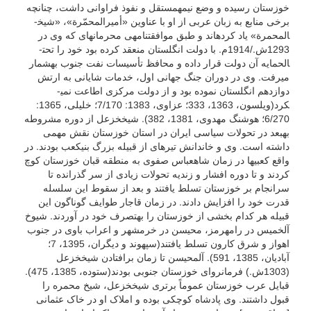
خوزستان رسیده و وضع نیمه­مستقل و نفوذ فراوانی داشت، چنانچه
برخی منابع به زبان عربی از او با عناوین «أمیرالمحمّرة»، «شیخ­
المحمرة» یاد کرده­اند و طبق موافقتنامه­ی محرمانه­ای که وی در
1293ش./1914م. با دولت انگلستان منعقد کرده بود خود را تحت­
الحمایه آن دولت قرار داده و محافظ تأسیسات نفت جنوب به­شمار
می­رفت. وی در دوران جنگ جهانی اول، خدمات شایانی به ارتش
دوازدهم انگلستان نموده بود و از دولت مرکزی اطاعت نمی­
کرد(ویلسون، 1363، 333؛ عزاوی، 1383: 7/170؛ خلیلی، 1365:
6/270؛ هوشنگ مهدوی، 1381، 382). شیخ­خزعل از دوره مشروطه
به­بعد در تحولات سیاسی ایران در استان خوزستان نقش مهمی
داشته است. وی و خاندانش تیره­ای از قبیله بزرگ بنی­کعب بودند. در
واقع کعبی­ها در زمان شاه­عباس صفوی به منطقه قبان خوزستان کوچ
کردند و تا دوره افشار و زندیه تحولات زیادی از سر گذرانده تا
سرانجام بر خوزستان تسلط یافتند و بعد از سقوط این سلسله
قدرت خود را افزایش دادند. در زمان قاجار طوایف گوناگون این
قبیله هر کدام بخشی از خوزستان را به­تصرف خود در آوردند. شیوخ
آل­خمیس در رامهرمز، محیسن در خرمشهر و اعراب باوی در جنوب
اهواز و شرق کارون تسلط یافتند(سپهوند و دیگران، 1395، 7؛
آبادیان، 1385، 591). آل­محیسن تا زمان برافتادن شیخ‏خزعل
(1303ش.) فرمانرواى خوزستان جنوبى بودند(ستوده، 1385، 475).
قبایل عرب خوزستان عموماً برتری شیخ­خزعل، شیخ محمره را
قبول داشتند. وی پادشاه کوچکی بوده و املاک او در خاک عثمانی