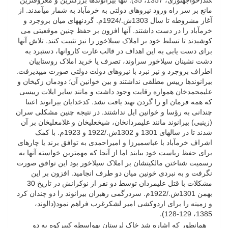
کند(خواجه­نوری، 1357، 35). تنها بیرانوندها بزرگترین و معروف­ترین
مانع بر سر راه ورود نیروهای دولتی به خرم­آباد به شمار می­آمدند. از
آغاز مشروطه تا سال 1303ش./1924م. گردنه­های میان بروجرد و
خرم­آباد را در دست داشتند. آنها افزون بر حفظ چنین موقعیتی می
کوشیدند تا تسلط خود بر املاک سیلاخور را نیز تثبیت کنند. تلاش آنها
برای دست یابی به این اهداف در قالب غارت کاروان­ها، دستبرد به
دشت نشینان سیلاخور سراوند، تصرف یا خرید املاک روستاییان
اطراف بروجرد و نیز نبرد با نیروهای دولت دولتی صورت می­پذیرفت.
بیرانوندها رییس مطلقی نداشتند و بین خوانین آن؛ دودمان زکی­خان و
علیمحمدخان همواره رقابت وجود داشت و مانند سایر ایلات رییسی
که همه فرمان او را گردن نهند یافت نشد. کدخدایان بیرانوند اعتنا
چندانی به رؤسا و خوانین ایل نداشتند. در نتیجه چنین مشکلی سران
(زینبی) بیرانوند مانند علیمردان­خان، شیخعلی­خان و غلامعلی­خان بر آن
شدند تا در سال­های 1301 و 1302ش./1922 و 1923م. با کمک
اشراف خرم­آباد با عباس­میرزا و امیراحمدی به توافق برند یا چاره­ای
برای حفظ ریاست خود بیابند اما از آنجا که مهم­ترین خواسته آنها به
رسمیت شناختن مالکیت­شان بر املاک سیلاخور بود این توافق صورت
نگرفت و به نبردی خونین میان دو طرف انجامید. افزون بر این
مشکلات با قتل علیمردان توسط دو نفر از نوکرانش در تاریخ 30
بهمن 1301ش./1922م. سردرگمی رهبران بیرانوند را دو چندان کرد
و زمینه را برای اردوکشی امیر لشکرغرب فراهم نمود(دالوند،
1385، 129-128).
همان­طور که اشاره شد خاک لرستان به­واسطه کبیرکوه به دو