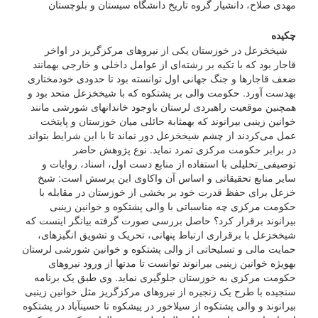
مهدی صلاح، دانشیار گروه تاریخ دانشگاه سیستان و بلوچستان
چکیده
شیخ­خزعل در خوزستان یکی از نیروهای مرکزگریز در اواخر
قاجار بود که با تکیه بر رشته‌ای از عوامل داخلی و خارجی به­مانند
ضعف قاجارها و جنگ جهانی اول توانسته بود تا حدودی خودمختاری
به­دست آورد. حکومت والی بر پشتکوه که با شیخ­خزعل متحد بود و
همچنین موقعیت راهبردی لرستان باوجود خاندان­های شورشی مانند
خوانین زینبی بیرانوند که به­مثابة حائلی میان خوزستان و پایتخت
عمل می‌کردند از چشم شیخ­خزعل دور نماند تا با این شرایط بتواند
در برابر حکومت مرکزی تمرد نماید. نوع پژوهش حاضر
توصیفی_تحلیلی با استفاده از منابع دست اول، اسناد، روایات و
سایر منابع تحقیقاتی و اساس آن واکاوی این پرسش است: شیخ
خزعل برای حفظ قدرت خود بر بخشی از خوزستان در مقابله با
حکومت مرکزی چه مناسباتی با والی پشتکوه و خوانین زینبی
بیرانوند برقرار کرد؟ حاصل بررسی صورت گرفته بیانگر اینست که
شیخ­خزعل با برقراری ارتباط پنهانی، تحریک و تشویق انگیزه­ای،
حمایت مالی و تسلیحاتی از والی پشتکوه و خوانین شورشی لرستان
به­ویژه خوانین زینبی بیرانوند توانست تا مدت­ها از ورود نیروهای
حکومت مرکزی به خوزستان جلوگیری نماید. وی طبق یک برنامه
سنجیده با طرح یک زنجیره از نیروهای مرکزگریز مثل خوانین زینبی
بیرانوند و والی پشتکوه از سیلاخور در پیشکوه تا حسین­آباد در پشتکوه