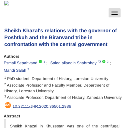
Toggle
navigat
Sheikh Khazal's relations with the governor of
Poshtkuh and the Biranvand tribe in
confrontation with the central government
Authors
1
2
Esmail Sepahvand
Saied allaodin Shahrohgy
3
Mahdi Salah
1
PhD student, Department of History, Lorestan University
2
Associate Professor and Faculty Member, Department of
History, Lorestan University
3
Associate Professor, Department of History, Zahedan University
10.22111/JHR.2020.36501.2986
Abstract
Sheikh Khazal in Khuzestan was one of the centrifugal