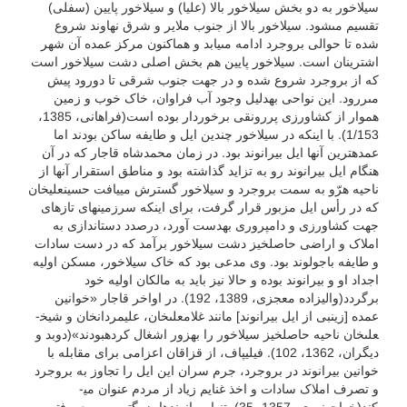
سیلاخور به دو بخش سیلاخور بالا (علیا) و سیلاخور پایین (سفلى)
تقسیم مى‏شود. سیلاخور بالا از جنوب ملایر و شرق نهاوند شروع
شده تا حوالى بروجرد ادامه مى‏یابد و هم‏اکنون مرکز عمده آن شهر
اشترینان است. سیلاخور پایین هم بخش اصلى دشت سیلاخور است
که از بروجرد شروع شده و در جهت جنوب شرقى تا دورود پیش
مى‏ررود. این نواحى به­دلیل وجود آب فراوان، خاک خوب و زمین
هموار از کشاورزى پررونقى برخوردار بوده است(فراهانى، 1385،
1/153). با اینکه در سیلاخور چندین ایل و طایفه ساکن بودند اما
عمده­ترین آنها ایل بیرانوند بود. در زمان محمدشاه قاجار که در آن
هنگام ایل بیرانوند رو به تزاید گذاشته بود و مناطق استقرار آنها از
ناحیه هرّو به سمت بروجرد و سیلاخور گسترش می­یافت حسینعلی­خان
که در رأس ایل مزبور قرار گرفت، برای اینکه سرزمین­های تازه­ای
جهت کشاورزی و دامپروری به­دست آورد، درصدد دست­اندازی به
املاک و اراضی حاصل­خیز دشت سیلاخور برآمد که در دست سادات
و طایفه باجولوند بود. وی مدعی بود که خاک سیلاخور، مسکن اولیه
اجداد او و بیرانوند بوده و حالا نیز باید به مالکان اولیه خود
برگردد(والی­زاده معجزی، 1389، 192). در اواخر قاجار «خوانین
عمده [زینبی از ایل بیرانوند] مانند غلامعلى­خان، علیمردان­خان و شیخ­
على­خان ناحیه حاصلخیز سیلاخور را به­زور اشغال کرده‏بودند»(دوبد و
دیگران، 1362، 102). فیلیپ­اف، از قزاقان اعزامی برای مقابله با
خوانین بیرانوند در بروجرد، جرم سران این ایل را تجاوز به بروجرد
و تصرف املاک سادات و اخذ غنایم زیاد از مردم عنوان می­