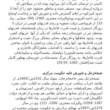
ناامنی در لرستان تحرکات ایل بیرانوند بوده که در سیلاخور که
دروازه لرستان بود، مستقر شده و مناطق تحت­نفوذ خود را از آنجا تا
حدود کبیرکوه در ایلام گسترش داده و شورش آنها بر وخامت اوضاع
در این ناحیه افزوده بود(والی­زاده معجزی، 1389، 306؛ صفایی، بی­تا،
15). از فروپاشى دولت صفویه و رشد قدرت‏هاى قومى در ایران تا
روزگار استقرار و تثبیت قدرت قاجارها در زمان فتحعلى­شاه، قدرت‏هاى
مستقل نیز در خوزستان رشد مى‏کنند. که یکی از آنها عرب‏هاى کعبى
بودند. وجود شاهک‏ها و قدرت‏هاى محلى مشکل بزرگ تثبیت و استقرار
قدرت قاجارها بود. آنها راهى جز از میان برداشتن یا ناتوان ساختن
قدرت‏هاى یاد شده را نداشتند. با اقدامات شاهزادگان قاجاری و
حکامی مانند محمدعلی­میرزا دولتشاه، معتمدالدوله و سلیمان­خان،
قدرت قاجارها، به روزگار مرگ محمدشاه در خوزستان به­طور کامل
تثبیت شد(افشار، 1382، 54-53).
شیخ­خزعل و شورش علیه حکومت مرکزی
شیخ­خزعل پسر حاج­جابرخان، متولد سال 1242ش./1863م. از
طایفه اعراب بنى­کعب عرب خوزستان ملقب به القاب: خان، نصرت­
الملک، معزالسلطنه، سردار ارفع، سردار اقدس، امیرتومان و
امیرنویان و داراى نشان­ها و حمایل نظامى هم بوده و از طرف دولت
انگلستان لقب «سِر» نیز داشته است(لورین، بی­تا، 64؛ اوپنهایم،
1387: 2/359؛ والی­زاده معجزی، 1389، 121). وی در سال
1276ش./1897م. به­جای برادرش به حکومت موروثی محمره در