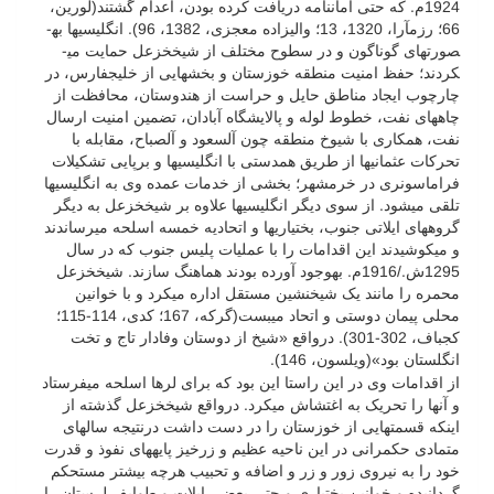
1924م. که حتی امان­نامه دریافت کرده بودن، اعدام گشتند(لورین،
66؛ رزم­آرا، 1320، 13؛ والی­زاده معجزی، 1382، 96). انگلیسی­ها به­
صورت­های گوناگون و در سطوح مختلف از شیخ­خزعل حمایت می­
کردند؛ حفظ امنیت منطقه خوزستان و بخش­هایی از خلیج­فارس، در
چارچوب ایجاد مناطق حایل و حراست از هندوستان، محافظت از
چاه­های نفت، خطوط لوله و پالایشگاه آبادان، تضمین امنیت ارسال
نفت، همکاری با شیوخ منطقه چون آل­سعود و آل­صباح، مقابله با
تحرکات عثمانی­ها از طریق همدستی با انگلیسی­ها و برپایی تشکیلات
فراماسونری در خرمشهر؛ بخشی از خدمات عمده وی به انگلیسی­ها
تلقی می­شود. از سوی دیگر انگلیسی­ها علاوه بر شیخ­خزعل به دیگر
گروه­های ایلاتی جنوب، بختیاری­ها و اتحادیه خمسه اسلحه می­رساندند
و می­کوشیدند این اقدامات را با عملیات پلیس جنوب که در سال
1295ش./1916م. به­وجود آورده بودند هماهنگ سازند. شیخ­خزعل
محمره را مانند یک شیخ­نشین مستقل اداره می­کرد و با خوانین
محلی پیمان دوستی و اتحاد می­بست(گرکه، 167؛ کدی، 114-115؛
کجباف، 302-301). درواقع «شیخ از دوستان وفادار تاج و تخت
انگلستان بود»(ویلسون، 146).
از اقدامات وی در این راستا این بود که برای لرها اسلحه می­فرستاد
و آنها را تحریک به اغتشاش می­کرد. درواقع شیخ­خزعل گذشته از
اینکه قسمت­هایی از خوزستان را در دست داشت درنتیجه سال­هاى
متمادى حکمرانى در این ناحیه عظیم و زرخیز پایه‏هاى نفوذ و قدرت
خود را به نیروى زور و زر و اضافه و تحبیب هرچه بیشتر مستحکم
گردانیده و خوانین بختیارى و حتى بعضى ایلات و طوایف لرستان را