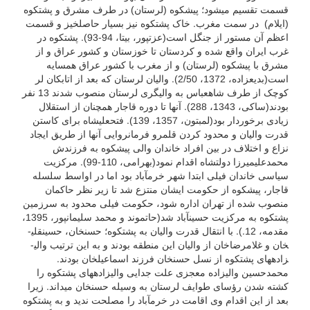
قسمت تقسیم می­شود؛ پیشکوه (لرستان) در طرف مشرق و پشتکوه
(ایلام) در سمت مغرب. خاک پشتکوه نیز بسیار حاصل­خیز و قسمت
اعظم آن مستور از جنگل است(عزت­پور، بی­تا، 94-93). پشتکوه در
غرب ایران واقع شده و کردستان تا خوزستان و کشور عراق و از
مشرق با پیشکوه (لرستان) و از مغرب با کشور عراق همسایه
است(بدیع­زاده، 1372، 2/50). والیان لرستان که بعد از اتابکان لر
کوچک از طرف شاه­عباس به والی­گری لرستان منصوب شدند 13 نفر
بودند(ساکی، 1343، 288). آنها تا دوره قاجار همچنان از استقلال
زیادی برخوردار بود(لمبتون، 1357، 139). فتحعلی­شاه برای کاستن
قدرت والیان و محدود کردن قلمرو فرمانروایی آنها از طریق ایجاد
نزاع و اختلاف در بین افراد خاندان والی پیشکوه به فرزندش
محمدعلی­میرزا دولتشاه اقدام نمود(بهرامی، 110-99). مرکزیت
سیاسی خاندان فیلی ابتدا شهر خرم­آباد بود اما در اواسط سلسله
قاجار، پیشکوه از حکومت ایشان منتزع شد تا زیر نظر حاکمان
منصوب شده از تهران اداره شود، حکومت فیلی محدود به سرزمین
پشتکوه به مرکزیت حسین­آباد شد(حاتم­وند و محمد سلیمان­پور، 1395،
مقدمه، 12.). با انتقال قدرت والیان به پشتکوه؛ حسن­خان، حسین­قلی­
خان و غلامرضاخان از والیان این منطقه بودند و به این ترتیب والی­
زاده­های پشتکوه از نسل حسن­خان فرزند اسماعیل­خان بودند.
محمدحسین والی­زاده معجزی علت جدایی والی­زاده­های پشتکوه را
کشته شدن رؤسای طوایف لرستان به وسیله حسن­خان می­داند. زیرا
بعد از این اقدام وی اقامت در خرم­آباد را مصلحت ندید و به پشتکوه