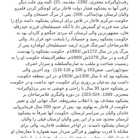
رفت(والی­زاده معجزی، 1392، مقدمه، 21). البته وی علت دیگر
رفتن آنها به پشتکوه فشار دولت قاجار برای کوچک­تر کردن قلمرو
والیان لرستان بود(ساکی، 306). پس از مرگ حسن­خان والی،
حکومت مرکزی قاجار در تلاش برای لرستان پشتکوه، دامنه نزاع را
میان سه فرزند او گسترش داد تا آنکه حسین­قلی­خان فرزند حیدرقلی­
خان، مشهورترین والی لرستان که مردی جنگجو و کاردان بود به
حکومت پشتکوه رسید و حسین­آباد را پایتخت خود قرار داد. والی
غلامرضاخان امیرجنگ فرزند ارشد حسین­قلی­خان ابوقداره پس از
مرگ پدر در سال 1272ش./1893م. حکومت پشتکوه را به­دست
گرفت و در سال 1279ش./1900م. مظفرالدین­شاه حکومت او را به
رسمیت شناخت و ملقب به صارم­السلطنه و سردار اشرف
نمود(بهرامی، صص103 و 106 و 116-115) . وی آخرین والی
پشتکوه بود که تا سال 1308ش./1929م. در این منطقه حکومت
داشت وی مدعیان پر زوری برای حکومت خود نداشت و در حکومت
بر پشتکوه حدود 30 سال با راحتی و خوشی به سر برد(والی­زاده­
معجزی، 1389، 324-323). در دوره والی­گری غلامرضاخان بر
پشتکوه مصادف بود با انقلاب مشروطه، جنگ جهانی اول و تعییر
حکومت از قاجار به پهلوی بود. پس از حدود 200 سال فرمانروایی
خاندان والیان بر سراسر لرستان، حکومت آنها صرفاً به پشتکوه
لرستان محدود شد و از این پس والیان لرستان فیلی را والیان
لرستان پشتکوه نامیدند. در اواخر سلطنت قاجاریه، والی برای
مقابله با قدرت نوظهور و فراگیر سردار سپه همواره با معارضان او
از جمله اقلیت مجلس، شیخ­خزعل و سران بختیاری در ارتباط