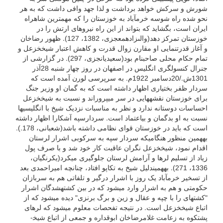
شورش و سرکش خواهد برداشت و لذا جهد وافى داشت که به هر
نحو شده راه شوسه خرم‏آباد به خوزستان را که مهم­ترین شاهراه
ایران است، بگشاید که بتواند از این راه نیروهاى ارتش را در
خوزستان تمرکز دهد(والى‏زاده­معجزى، 1382، 127). ظهور رضاخان
و آغاز قدرت­نمایی او مقارن زوال قدرت و کاهش اعتبار شیخ­خزعل و
تمام حکام محلی صاحب­نام بود(سعیدیان­جزی، 297). در گزارشی از
جنرال کنسولگری انگلیس در اصفهان در روز چهار شنبه 28آذر
1301ش./20دسامبر 1922م. به سرپرسی لورن آمده است که
سردار ظفر بختیاری اظهار داشته است که به گمان او وزیر جنگ
برای خوزستان نقشه­هایی در سر می­پروراند و نسبت به شیخ­خزعل
احساسات دوستانه ندارد و نظر به مناسبات نزدیک شیخ با انگلیسی­ها
نسبت به او بدگمان و بی­اعتماد است. سردارسپه آشکارا اظهار داشته
است که باید در خوزستان قوای نظامی داشته باشد(شعبانی، 178.).
به­همین منظور هنگامی­که سردار سپه به سرکوبی اشرار لرستان
اقدام نمود، شیخ­خزعل نگران عاقبت کار خود شد و با صرف پول
زیاد از تسلیم لرها و آرامش لرستان جلوگیری می­کرد(یکرنگیان،
1336، 271). به­همین­دلیل شیخ به تکاپو افتاد، چنانچه امیراحمدی بعد
از تسخیر خرم­آباد یک روز با اشرار درگیر و تلفاتی هم به سربازان
حکومتی و هم به اشرار وارد می­شود که در بین کشته­شدگان اشرار
"کشته­ای را با چپه و عقال و زین و برگ برنزی" دیده می­شود که از
اتباع شیخ­خزعل است. در نتیجه تفحصات معلوم می­شود که لرهای
پشتکوه به زعامت غلامرضاخان ابوقداره و جمعی از اتباع شیخ­