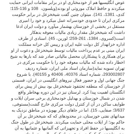
عوض انگلیسی­ها هم از خودمختاری او در برابر مقامات ایرانی حمایت
می­کردند و حافظ املاک موروثی او بودند(ویلسون، 108 و 116-115؛
کدی، 1381، 141).
می­توان چنین گفت شیخ­خزعل در برابر حکومت
مرکزی ایران تا حدودی خودسرانه عمل می­کرد و خود را امیری
مستقل در بخشی از خوزستان به­شمار می­آورد و دولت ایران ادعا
داشت که شیخ­خزعل مقدار زیادی مالیات معوقه بدهکار
است(کسروى، 1384، 261-259؛ لورین، 45). اسنادی از طرف
اداره خزانه­دار کل دولت علیه ایران و رییس کل خزانه مملکت
ایران مبنی بر عدم پرداخت مالیات توسط شیخ­خزعل و دعوت از او
برای همکاری با پیشکاران محصل مالیاتی صادر شد که بارها به شیخ
اخطار داده شده که مالیات معوقه خود را با حکومت مرکزی در
تهران تسویه نماید(سازمان اسناد ملی ایران، شماره ردیف
293002807، شماره اسناد 40376، 40406 و 40155). با شروع
جنگ جهانی اول و حضور فعال نیروهای انگلیسی در ایران، قسمتی
از خوزستان که منطقه تحت­نفوذ شیخ­خزعل بود بیش از پیش برای
انگلستان اهمیت پیدا کرد. لرستان نیز در این دوره به­خاطر واقع
شدن در شمال خوزستان و به­دلیل خودمختاری برخی سران ایلات و
طوایف ساکن در آن از کنترل دولت مرکزی خارج گشت(مستوفی،
3/637؛ صفایی، 15). اما در جاهای دیگر به­ویژه در مناطق نزدیک به
میدان­های نفتی خوزستان، در محدوده­ای که که شیخ­خزعل بر آن
حاکم بود؛ از ایلات محلی حمایت می­کردند. شیخ­خزعل در طول جنگ
به انگلیسی­ها در حفظ افراد و تجهیزاتی که آلمانی­ها و عثمانی­ها به آن
چشم داشتند، کمک کرده، درعوض از کمک مالی و تسلیحاتی و به­