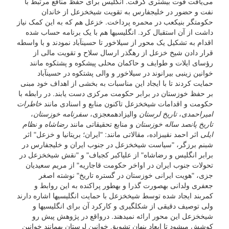
می‌یافت قوت بیشتری گرفت. انگلیس برای حفظ منافع مرتبط با
نفت و حضور در خلیج­فارس به تقویت شیخ­خزعل از خاندان
حکومتگر بنی­کعب در محمره پرداخت. خزعل هم که به این کمک نیاز
داشت از آن استقبال کرد. انگلیسی­ها هم با یک برنامه حساب شده
اقدام به تشکیل یک محور از سیلاخور تا حسین­آباد نمودند و با واسطه
قرار دادن شیخ خزعل از رهگذر ارسال سلاح و تقویت مالی از
رؤسای ایلات و طوایف و حاکمان محلی پیشکوه و پشتکوه مانند
خوانین زینبی بیرانوند در سیلاخور و والی پشتکوه در حسین­آباد
حمایت کردند تا با ایجاد این مناسبات به بخشی از اهداف خود مبنی
بر حفظ خوزستان در برابر حکومت مرکزی دست یابند. در رابطه با
حکومت و اقدامات شیخ­خزعل تاکنون منابع و اسنادی مانند
خاطرات
امیراحمدی
،
تاریخ لرستان
والی­زاده­معجزی،
سفرنامه خوزستان
،
تاریخ پانصد ساله خوزستان
و منابع تحقیقاتی مانند
رضاشاه و نظام
ایلی
اثر احمد نقیب­زاده، مقالاتی مانند: "ایران؛ بریتانیا و خزعل" اثر
شبنم برزگر، "سیاست شیخ­خزعل در جنوب ایران و خلیج­فارس در
برابر انگلیس و رضاشاه" از علی­اکبر کجباف" و "نقش شیخ­خزعل در
تحولات جنوب ایران در اواخر حکومت قاجاریه" از مریم سعیدیان
جزی، "هویت ایرانی خوزستان در گستره تاریخ" نوشته اصغر
جعفری ولدانی به­صورت گذرا و به­طور پراکنده به این روابط و
کمربند ایجاد شده توسط شیخ­خزعل با حمایت انگلیسی­ها اشاره دارند
ولی توصیف دقیقی از شکل­گیری و کارکرد آن برای انگلیسی­ها و
شیخ­خزعل این محور ارائه نمی­دهند. درواقع در پژوهش پیش رو
کوشش می­شود تا ابعاد پنهان تشویق خوانین لرستان به­مانند خوانین