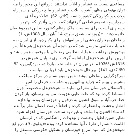
مساعدی نسبت به عشایر و ایلات نداشتند. درواقع این محور را می­
توان به­نوعی مظهر آشوب ایلات و عشایر و مانع بزرگی بر سر راه
وحدت و یکپارچگی کشور دانست(کاتم، 62). «بالاخره آقای
سردارسپه تصمیم قطعی گرفته­اند که ­با خون وآتش که بهترین
وسیله­ای است برای سیاست ملک ونظم کشور، به این تمردوعصیان
خاتمه دهند...»(روزنامه شفق سرخ، 14 آبان سال 1303ش، 1).
رضاخان به­عنوان بخشی از برنامه­اش برای یکپارچه­سازی ایران، به
عملیات نظامی متوسل شد که در نتیجه آن شیخ­خزعل هم علناً سر
به­شورش برداشت. عملیات نظامی رضاخان با موفقیت همراه شد و
لورین برای شیخ­خزعل امان­نامه گرفت. وی تا پایان عمرش در
1315ش./1936م. در تهران در خانه تحت بازداشت بود(لورین، 82-
80؛ کدی، 141). بهرحال شیخ­خزعل باید قربانی سیاست
تمرکزگرایی رضاخان می­شد: «من نمی­توانستم در مرکز مملکت
بنشینم و ببینم که جراید بین­النهرین و شامات، خزعل را امیر
بالاستقلال خوزستان معرفی نمایند ... شیخ­خزعل مخصوصاً چون
استنباط کرده بود که علت غایی عزیمت من به لرستان، باز کردن
خط خرم­آباد و سوق قشون به دزفول و خوزستان بوده، بی­اندازه
اظهار وحشت و اضطراب کرده و قطعاً درصدد اعمال نظر برآمده
که مبادا قشون و اسلحه و غیره به ساحت خوزستان اعزام شود.
نظایر همین اظهار وحشت و تهدیدات را هنگامی که در لرستان
اقامت داشتم از طرف آنها مشاهده کرده بودم»(پهلوی، 9). درواقع
شیخ­خزعل که امید انتزاع خوزستان و تشکیل حکومتی مستقل را