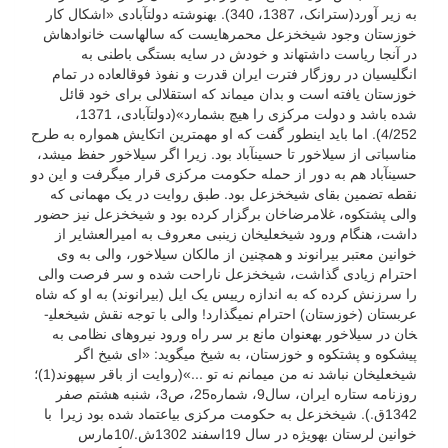
به زیر آورد(سترانک، 1387، 340). به­نوشته دولت­آبادی «اشکال کار
خوزستان وجود شیخ‏­خزعل‏ محمره‏ایست که سال­هاست خانواده‏اش
در آنجا ریاست داشته‏اند و خودش در سایه بستگى باطنى به
انگلیسیان در روزگار فترت ایران قدرت و نفوذ فوق­العاده در تمام
خوزستان یافته است و بدان می­ماند که استقلالى براى خود قائل
شده باشد و دولت مرکزى را هیچ بشمارد»(دولت­آبادى، 1371،
4/252). اما باید این­طور گفت که او مهم­ترین اتکایش همواره به طرح
مناسباتی از سیلاخور تا حسین­آباد بود. زیرا اگر سیلاخور حفظ می­شد،
حسین­آباد هم به دور از حمله حکومت مرکزی قرار می­گرفت و این دو
نقطه تضمین بقای شیخ­خزعل بود. طبق روایت در یک مهمانی که
والی پشتکوه، غلامرضاخان برگزار کرده بود و شیخ­خزعل نیز حضور
داشت، هنگام ورود شیخعلی­خان زینبی معروف به امیرالعشایر از
خوانین معتبر بیرانوند و همچنین از مالکان سیلاخور، والی به وی
احترام زیادی گذاشت، شیخ­خزعل ناراحت شده و سر فرصت والی
را سرزنش کرده که به اندازه رییس یک ایل (بیرانوند) به او که شاه
عربستان (خوزستان) احترام نمی­گذارد! والی با توجه نقش شیخعلی­
خان در سیلاخور به­عنوان مانع بر سر راه ورود نیروهای نظامی به
پیشکوه و پشتکوه و خوزستان، به شیخ می­گوید: «ای شیخ اگر
شیخعلی­خان نباشد نه من می­مانم نه تو ...»(روایت از باقر سپهوند(1)؛
روزنامه ستاره ایران، سال9، شماره25، ص3، شنبه هشتم صفر
1342ق.). شیخ­خزعل به حکومت مرکزی بی­اعتماد شده بود زیرا با
خوانین لرستان به­ویژه در سال 19اسفند 1302ش./10مارس