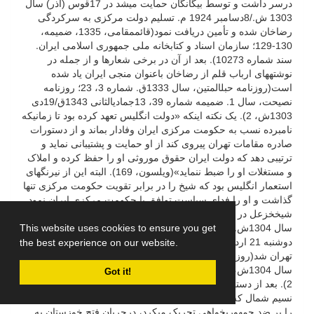
درسر داشت و توسط بیگانگان حمایت می­شد در 17قوس (آذر) سال
1303 ش./8دسامبر 1924 م. تسلیم دولت مرکزی به سرکردگی
رضاخان شده و تأمین دریافت نمود(قائم­مقامی، 1335، ضمیمه،
130-129؛ سازمان اسناد و کتابخانه ملی جمهوری اسلامی ایران.
سند شماره 10273). بعد از آن در برخی شعارها و از جمله در
نوشته­های ارباب قلم از رضاخان باعنوان منجی ایران یاد شده
است(روزنامه حبل­المتین، سال 1333ق. شماره 3، 23؛ روزنامه
نصیحت، سال 1. ضمیمه شماره 39، 13جمادی­الثانی 1343ق/19دی
1303ش، 2). یک نکته اینکه «دولت انگلیس تعهد کرده بود تا زمانی­که
نامبرده نسب به حکومت مرکزی ایران وفادار بماند و از دستورات
صادره مقامات تهران پیروی کند از او حمایت و پشتیبانی نماید و
ترتیبی دهد که دولت ایران حقوق موروثی او را حفظ کرده و املاک
و مستغلات او را ضبط ننماید»(ویلسون، 169). البته این از نیرنگ­های
استعمار انگلیس بود که شیخ را در برابر تقویت حکومت مرکزی تنها
گذاشت و او را فدای سیاست توافق با حکومت مرکزی ایران نمود.
شیخ­خزعل در انتقال به پایتخت در مورخه­ی چهارشنبه 16 اردیبهشت
سال 1304ش./6 مه 1925م. ابتدا به خرم­آباد و سپس در مورخه­ی
This website uses cookies to ensure you get
دوشنبه 21 اردیبهشت 1304ش./11 مه 1925م. تحت­الحفظ وارد
the best experience on our website.
تهران شد(روزنامه ایران، شماره 1815، چهارشنبه 16 اردیبهشت
سال 1304ش، 3 و شماره 1819، دوشنبه 21 اردیبهشت 1304ش،
Got it!
2). بعد از دستگیری و انتقال شیخ­خزعل به پایتخت حتی روزنامه
نسیم شمال که در ماجرای جمهوری احساسات مذهبی علما و مردم
را بر ضد جمهوری­خواهی تحریک می­کرد، درجریان فتح خوزستان به