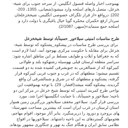
به­موجب اخبار واصله قنسول انگلیس، از سرحد جنوب برای شیخ­
خزعل، متصل بارهای اسلحه وارد می­شود(شعبانی، 1355، 203-
202). درواقع «از قرار تلگراف خصوصى انگلیس، شیخ‏­خزعل‏­خان
سردار ارفع حکمران محمّره گویا خیال یاغی­گرى با دولت دارد و
اسلحه جمع مى‏نماید»(سپهر، 2/1087).
طرح مناسبات امنیتی سیلاخور_حسین­آباد توسط شیخ­خزعل
برای بررسی طرح مناسبات در پیشکوه_پشتکوه که توسط شیخ­
خزعل برای مقابله با حکومت مرکزی به­وجود آمد، ابتدا لازم است
که به جغرافیا و ایلات و طوایف مسلط بر این مناطق اشاره شود:
سراسر منطقه لرستان فیلی به­وسیله رشته­کوه بلند و طولانی
کبیرکوه که از شمال­غربی به جنوب­شرقی کشیده شده به دو قسمت
تقسیم می­شود؛ منطقه­ای که در غرب و جنوب غربی کبیرکوه قرار
گرفته، پشتکوه و منطقه­ای که در شرق و شمال­شرقی آن واقع
گردیده، پیشکوه گفته می­شد(افشار، 29). با توجه به­موقعیت این
نواحی طرح کمربند امنیتی که توسط شیخ خزعل در مرکز این دو
ناحیه؛ سیلاخور و حسین­آباد، با حمایت انگلیسی­ها اجرا شد، مورد
بررسی قرار گیرد. سیلاخور مخفف سیلاب‏خور بزرگ‏ترین زمین هموار
استان لرستان در غرب ایران است که بیشترین مساحت شهرستان­
هاى بروجرد و دورود را دربرمى‏گیرد. بنابر آثار موجود، اقوام مهاجم،
هجوم­هاى گسترده‏اى به این ناحیه داشته‏اند. سیلاخوری­ها در افواج
نظامى سابق ایران و هنگام جنگ به تهور و جنگاورى مشهور بوده‏اند.