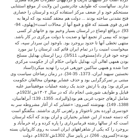
ندارند. سال­هاست که طوایف چادرنشین این ولایت از موقع استثنایی
مستحکم خود و از ضعف مرکز استفاده کرده و لرستان را حصاری
فتح نشدنی ساخته بودند ... دولت هم معتقد گشته بود که لرها به
قدری قوی هستند که قلع و قمع آنها از محالات است»(پهلوی، 94-
93). درواقع اوضاع در لرستان بسیار وخیم بود و خان‏هاى لر کسى
نبودند که بیمى از تجمع آنها و ضدیت با دولت مرکزى در کار باشد.
منتهى تخطى آنها تا حدود بروجرد بود. باوجود این سردار سپه، که
می­خواست امنیت را در تمام ایران قائم کند، لرستان را نیز مورد
توجه خود قرار داد(مستوفی، 3/511). زیرا لرستان به­دلیل مسلح
بودن همه­ی اهالی آن، به­دلیل ناتوانی حکام آن از جکومت مرکزی
جدا شده و همه­ی ساکنین حوزه­ی غرب را تهدید می­کرد(اسناد
نخستین سپهبد ایران، 1373، 35-34). در زمان رضاخان سیاست وی
مبتنی بر تمرکزگرایی بود و حذف عشایر به­عنوان مخالفان حکومت
مرکزی بود؛ وی با ارتش جدید یک رشته عملیات موفقیت­آمیز علیه
قبایل و طوایف شورشی انجام داد که در سال ١٣٠٢ش./1923م.
شامل لرهای جنوب غربی هم بود(والی­زاده، 1355، 139؛ آبراهامیان،
1388، 149). به­نوشته کسروی: «عشایر که از آغاز مشروطه سر به
خودسرى آورده بجز تاخت‏وتاز و راهزنى کارى نداشتند. بى‏گفتگو است
که دسته عمده از این عشایر بختیاران و لران بودند که آنکه لرستان
است که از سال‏ها رشته فرمانبردارى را پاره کرده و راه خرم‏آباد و
بروجرد را که یکى از شاه­راه­هاى ایران است به روى کاروانیان بسته
بودند»(کسروی، 266).
در پاییز سال 1302ش./1923م. دولت