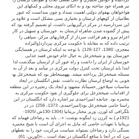
نیز همراه خود ساخته بود و به اتکاى نیروى محلى و کمک­هاى این
هواخواهان به­قواى دولتى اهمیت نمى‏داد و چون مى‏دانست که عبور
نظامیان از کوه­هاى لرستان و بختیارى بسى مشکل است و علاوه بر
این سردارسپه در مرکز درگیری­هایى داشت‏، او تصمیم گرفته بود که
پیش از گشوده شدن شاهراه لرستان به‏ خوزستان و تسهیل در کار
اعزام نیرو و هم فراغت سردار از گرفتاری­هاى مرکز، سپاهی را
ترتیب داده که به مقابله با حکومت مرکزی بپردازد(والی­زاده
معجزی، 1380، 127-126). با توجه به اینکه لرستان در همسایگی
خوزستان بود و شیخ­خزعل به خیال خام خودش قصد جدایی
خوزستان از ایران را داشت و راه عبور آن از لرستان می­گذشت لذا
ابتدا باید لرستان تحت کنترل دولت مرکزی در می­آمد و بعد از آن به
مسئله شیخ­خزعل پرداخته می­شد. به­همین­خاطر بود که شیخ­خزعل به­
خوبی به اوضاع لرستان نظارت داشت. نقش انگلستان در ایجاد
مناسبات سیلاخور_حسین­آباد مشهود و ایجاد یک زنجیره در این منطقه
از اقدامات شیخ­خزعل برای جلوگیری از نفوذ حکومت مرکزی به
محمره بود. چنانچه امیراحمدی نیز اشاره دارد که انگلستان در این
راستا حامی شیخ­خزعل بود(امیراحمدی، 1373، 256). در در
تلگرافی که لورن، وزیر مختار بریتانیا (1304-130ش./1925-
1921م.) به کرزن زد این­گونه نوشت: «... باید به رضاخان فهماند که
بریتانیا با تعهدات خاصی که مایل به اجرای آن است با شیخ محمره
بستگی دارد و رضاخان نمی­تواند سیاست مرکزیت خود را به نقطه­ای
ببرد که در آنجا با منافع انگلستان در تضاد است ...»(لورین، 61).