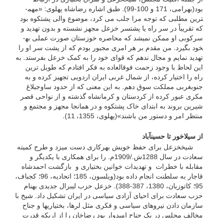
بود(بهرامی، 171 و 100-99). طبق اشاره رضاشاه پهلوی: «مهم­
ترین مطلبی که توجه مرا جلب می کرد، موضوع والی پشتکوه بود
که تقریباً در سر راه یا پشت­سر خزعل مجهز نشسته و بدون تهدید و
سرکوبی او ممکن نمی­شد که محاصره خوزستان صورت عملی به­
خود بگیرد. من مقدم بر هر امری مجبور بودم که از پشت سر او را
تهدید نمایم و مجال ندهم که قوای خود را به کمک خزعل بفرستد. به
این لحاظ با وجود زحمت فوق­العاده به فکر افتادم که طویل ترین
راه را اختیار کرده، از شمال غربی ایران اردویی تجهیز کرده و به
جنوب­غربی مملکت سوق دهم. به این معنی که از حدود ساوجبلاغ
مکری عبور کرده از کردستان و کرمانشاه گذشته و از نواحی قصر
شیرین بروند به ابتدای خاک پشتکوه و در همان­جا مجهز و مجتمع و
منتظر امر و دستور من باشند»(پهلوی، 1355، 11).
از سیلاخور تا حسین­آباد
شیخ­خزعل برای حفظ خویش بهرکاری دست می­زد و طرح کمیته
سعادت در سال 1288ش./1909م. را برای همکاری با یکدیگر و
مقابله با خطرات و تهدیدات خوانین بختیاری و بازگشت احمدشاه
قاجار به سلطنت انجام داده بود(ویلسون، 185؛ اتحادیه، 96؛ کجباف،
95؛ کاتوزیان، 1380، 387-388). خزعل حزب لیبرال جدیدی به­نام
حزب سعادت برای احیای آزادی سیاسی در ایران تشکیل داد. شیخ با
سازمان دادن نیروهای سیاسی و فکری مثل لرها، بختیاری­ها و جناح
مخالف مجلس در یک جناح امیدوار بود رضاخان را از اریکه قدرت