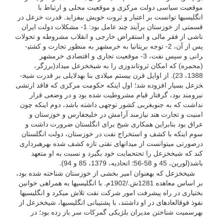
موقعیت سیاسی دولت مرکزی و موقعیت محلی و ارتباط با
انگلیسی­ها توانست بر اعتبار و ثروت خویش بیفزاید. قدرت خزعل در
قسمتی از خوزستان برآیند چند عامل بود: 1- مشکلات دولت ایران
ناشی از فقر مالی و استقراض خارجی و انقلاب مشروطه و تحولات
پس از آن، 2- توجه بریتانیا به خرمشهر به منظور تجارت و کشتی­
رانی و سپس نفت، 3- موقعیت تجاری و اقتصادی خرمشهر
(محمره) که امکان ثروت­اندوزی را به شیخ­خزعل می­داد(برزگر،
1388، 23). از اوایل قرن بیستم میلادی بنا به­دلایلی بر قدرت شیخ­
خزعل بسیار افزوده شد؛ اول اینکه حکومت مرکزی که فاقد ارتشی
نیرومند بود، گرفتار قیام مشروطیت شده بود و در وضعی قرار
نداشت که به جنوب­غربی کشور توجهی داشته باشد، دوم اینکه چون
امنیت و تجارت هند نیازمند آرامش در خلیج­فارس و خوزستان و
عراق بود بنابراین همکاری شیخ برای انگلستان ضرورت داشت و
سوم اینکه با کشف و استخراج نفت در خوزستان، دولت انگلستان
درصورتی می­توانست از میدان­های نفتی تازه کشف شده بهره­برداری
کند که شیخ­خزعل را تحت­حمایت خود بگیرد و نسبت به او متعهد
باشد(لورین، 45 و 58-56؛ اتحادیه، 1379، 85 و 94).
شیخ­خزعل که به­عنوان امیر بخشی از خوزستان شناخته شده بود،
بر اساس معاهده 1281ش./1902م. با انگلیسی­ها به همراهی خوانین
بختیاری در راه پیشرفت امور شرکت نفت تلاش می­کرد و انگلیسی­ها
نفوذ فوق­العاده­ای در او داشتند، با پشتیبانی انگلیسی­ها، شیخ­خزعل از
به­رسمیت شناختن مدیران بلژیکی گمرکات سر باز زده بود؛ در