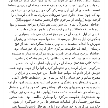
سپهبد ایران، 180). ایل بیرانوند نیز که در متن جنگ قرار گرفته بود
از دولت مرکزی تبعیت نمی­کرد، هدف نخست رضاخان برچیدن بساط
قسمت عمده­ای از این ایل به­سرکردگی خوانین زینبی در سیلاخور
بود که چون سدی جلوی نفوذ نیروهای مرکزی به داخل لرستان را
گرفته بودند(روایت از مرحوم حاج اردشیر محمدی سپهوند(3)).
رضاخان معمولاً با تمام ایل شورشی هم یکباره مواجه نمی­شد و تنها
تیره یا طایفه خطاکار را سرکوب می­کرد. با هر یورش دولت به
بخشی از ایل، قدرت آن در مجموع تضعیف می شد. بسیاری از
جنگجویان ایل به قتل می­رسیدند، سلاح­ها ضبط می­شدند و رهبران
شورش یا اعدام می­شدند یا به تهران تبعید می­گردیدند. بعد از فتح
لرستان از اهداف حکومت مرکزی «باز کردن راه خوزستان بود.
رضاشاه ترجیح می­داد هرجا قدرت دولت مرکزی به مبارزه طلبیده
می­شود حضور پیدا کند و قدرت طاغی را در هم بشکند(فراهانی،
2/69؛ کاتم، 64-62). رضاخان در این باره اشاره دارد که: «من
سرکوبی اشرار لرستان و تخته­قاپو کردن آنها را از جهت وجهه همت
خویش قرار دادم که بتوانم خط فاصل بین خوزستان و عراق را
مفتوح نمایم و خوزستان را که در تمام ادوار سلطنت قاجار لانه­ی
ناامنی و قتل­و­غارت و یاغی­گری و عدم اطاعت بوده­است، امن و آرام­
سازم و به خودسری­های یک خائن وطن­فروش که خود را امیر مستقل
این خطه خوانده است، خاتمه دهم»(پهلوی، 4). رضاخان نیز دریافته
بود شیخ­خزعل حکومت مرکزی را به­مبارزه طلبیده بود. ایجاد محور
سیلاخور_حسین­آباد از اقدامات شیخ­خزعل برای جلوگیری از نفوذ
حکومت مرکزی به خوزستان بود اما در هرحال ناسیونالیست­ها نظر