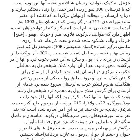
خزعل به کمک طوایف لرستان شتافته و نقشه آنها این بوده است
که با فرستادن 300 سوار زبده امیراحمدی را زنده دستگیر سازند و
دوباره لرستان را به­حالت اولیه­اش برگردانند که نقشه آنها عقیم
ماند(امیراحمدی، 242). در گزارشی که در همان سال 1303 .ش
آمده است «شخصی به نام اسدالله سگوند که از دولت­خواهان است،
اظهار دارد که طوایف دیرکوند، قلاوند، میر و جودکی به­قول [شیخ]
خزعل و والی پشتکوه متحد شده و بیعت کرده­اند که با اردوی
نظامی درگیر شوند»(اسناد شاه­بختی، 105). شیخ­خزعل که قصر
زیبایی به­نام فیلیه در ساحل شط داشت، حدود 300 خان و کدخدا از
لرستان را برای دادن پول و سلاح به این قصر دعوت کرد و آنها را در
برگشت مجهز نمود. بعد از آن آوازه کمک شیخ­خزعل به مخالفان
حکومت مرکزی در لرستان باعث شد افرادی از لرستان برای
گرفتن کمک به نزد او بروند. طبق روایت یکی از معمرین: «در
هنگامی­که هجوم لشکر غرب به لرستان شروع شده بود عده­ای از
لرستان برای گرفتن سلاح و پول به محمره نزد شیخ­خزعل رفته
بودند که نه تنها به آنها کمک نکرده بود بلکه آنها را از خود رانده
بود(دمورگان، 27، دیولافوا، 615، روایت از مرحوم حاج اکبر محمدی­
نیا(2)). چنانچه در یک سند نیز به این امر اشاره شده است که چند
نفر مانند میرشفیع­خان، پسر سرهنگ­خان دریکوند، عباس­خان و فاضل
سگوند از جمله این افراد بودند که نزد شیخ رفته اما مأیوس
برگشته­اند و به­خاطر همین به ضدیت شیخ­خزعل عده­ای قاطر و
حیوان و حشم از حوالی دزفول به غارت برده­اند(اسناد نخستین