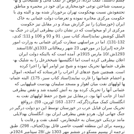
رسمیت شناختن نوعی خودمختاری برای خود در محمره و مناطق
تحت­نفوذش نسبت به­حکومت تهران برخوردار شده بود و البته وی با
حکومت مرکزی مخابره نموده و تعرضات دولت عثمانی به خاک
ایران (خوزستان) را نیز گزارش می­داد و در مقابل نیز حکومت
مرکزی از او می­خواست که در نشان دادن بی­طرفی ایران در جنگ بین­
الملل کوشش نماید(اسناد کتاب سبز، 91 و 93 و 106 و 111؛ کدی،
132-131). اما در مراسله­ی سفارت کبرای عثمانی به وزارت امور
خارجه [ایران] در مورخه­ی 23 شهر ربیع­الثانی 1333ق./18اسفند
1293ش./10 مارس 1915م. آمده است که بااینکه دولت ایران
اعلان بی­طرفی کرده است اما انگلیسی­ها شیخ­خزعل را به شلیک به­
طرف عثمانی­ها تحریک نموده و شیخ نیز اوامر آنها را اجرا کرده
است. همچنین شیخ عده­ای از اعراب را فرستاده که اسلحه، اموال
و احشام عثمانی­ها را غارت نمایند(اسناد کتاب سبز، 175). البته عثمانی­
ها لوله­های نفت میان اهواز و مسجد سلیمان به­دست قبیله­هایی که
عثمانی آنها را تحریک کرده بود به آتش کشیده شد و نقض بی­طرفی
ابتدا از جانب آنها بود، درمقابل نیز شیخ در حفظ لوله­های نفت به
انگلستان کمک می­کرد(گرکه، 1377، 163؛ لورین، 59). درواقع
تحریک سران قبایل عرب در خوزستان توسط این دو دولت درگیر در
جنگ جهانی اول، هردو نقض بی­طرفی ایران بود. انگلستان به­دلایلی
مانند نزدیکی خوزستان به خلیج­فارس، کشف نفت و رقابت با
روسیه برای این منطقه اهمیت خاصی قائل بود(کجباف، 298). طبق
ترجمه از بی­سیم مسکو در ششم مهر 1303 ش./28 سپتامبر 1924م.