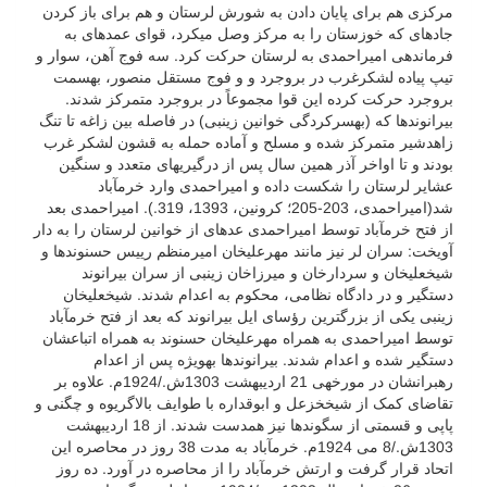
مرکزی هم برای پایان دادن به شورش لرستان و هم برای باز کردن
جاده­ای که خوزستان را به مرکز وصل می­کرد، قوای عمده­ای به
فرماندهی امیراحمدی به لرستان حرکت کرد. سه فوج آهن، سوار و
تیپ پیاده لشکرغرب در بروجرد و و فوج مستقل منصور، به­سمت
بروجرد حرکت کرده این قوا مجموعاً در بروجرد متمرکز شدند.
بیرانوندها که (به­سرکردگی خوانین زینبی) در فاصله بین زاغه تا تنگ
زاهدشیر متمرکز شده و مسلح و آماده حمله به قشون لشکر غرب
بودند
و تا اواخر آذر همین سال پس از درگیری­های متعدد و سنگین
عشایر لرستان را شکست داده و امیراحمدی وارد خرم­آباد
شد(امیراحمدی، 203-205؛ کرونین، 1393، 319.). امیراحمدی بعد
از فتح خرم­آباد توسط امیر­احمدی عده­ای از خوانین لرستان را به دار
آویخت: سران لر نیز مانند مهرعلی­خان امیرمنظم رییس حسنوندها و
شیخعلی­خان و سردارخان و میرزاخان زینبی از سران بیرانوند
دستگیر و در دادگاه نظامی، محکوم به اعدام شدند. شیخعلی­خان
زینبی یکی از بزرگترین رؤسای ایل بیرانوند که بعد از فتح خرم­آباد
توسط امیراحمدی به همراه مهرعلی­خان حسنوند به همراه اتباعشان
دستگیر شده و اعدام شدند. بیرانوندها به­ویژه پس از اعدام
رهبرانشان در مورخه­ی 21 اردیبهشت 1303ش./1924م. علاوه بر
تقاضای کمک از شیخ­خزعل و ابوقداره با طوایف بالاگریوه و چگنی و
پاپی و قسمتی از سگوندها نیز همدست شدند. از 18 اردیبهشت
1303ش./8 می 1924م. خرم­آباد به مدت 38 روز در محاصره این
اتحاد قرار گرفت و ارتش خرم­آباد را از محاصره در آورد. ده روز