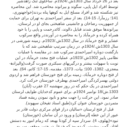
بعد در 26 خرداد سال 1303ش./1924م. ساخلوی تنگ زاهدشیر
توسط افراد ایل پاپی، سگوند و بیرانوند محاصره شد. این محاصره
نیز شکسته شد و افراد مسلح ایل به کوه­ها پناه بردند(خواجه­نوری،
141؛ رزم­آرا، 15-14). بعد از سفر امیراحمدی به تهران برای حمایت
از جمهوریت رضاخان و جانشینی شاه­بختی بجای او در لرستان،
بیرانوندها موفق شدند قبایل دالوند، کائدرحمت و پاپی را با خود
همراه کرده و خرم­آباد را به محاصره در آورنددر واقع سرکوب
عشایر و فتح خرم­آباد در سال 1302ش./1923م. زمینه شورشی در
سال 1303ش./1924م. در زمان سرتیپ شاه­بختی شد که با
بازگشت دوباره امیراحمدی سرکوب شد. در مقایسه با عملیات
نظامی پاییز 1302ش./1923م. عملیات فتح مجدد خرم­آباد در این
نوبت با سهولت بیشتر و درگیری­های سبک­تری صورت گرفت(والی­زاده­
معجزی، 1382، 100؛ بیات، 1373، مقدمه، 15-17؛ کاتم، 64). بعد
از فتح دوباره خرم­آباد، زمینه برای فتح خوزستان فراهم شد و اردوی
دولتی به­سرکردگی امیراحمدی به­طرف خوزستان حرکت کرد.
امیراحمدی در یک حکم که در روز سه­شنبه 27 عقرب (آبان)
1303.ش/18 نوامبر 1924م. برای عموم کدخدایان طوایف لرستان
صادر نمود، این حرکت را جهت محو و نابود نمودن ریشه فساد
متمردین خوزستان عنوان کرد(طبق اسناد تقی­خان سپهوند).
قبل از فتح لرستان «سالیان دراز قوای مرکزی دولت قادر بر
عبور از این خطه [لرستان] و ورود در آن سامان (خوزستان)
نبود»(پهلوی، 4). سردار سپه از کودتا به­بعد که زمام امور به دستش
افتاد، گویى پیش‏بینى کرده بود که خزعل در چنین موقعى سر به