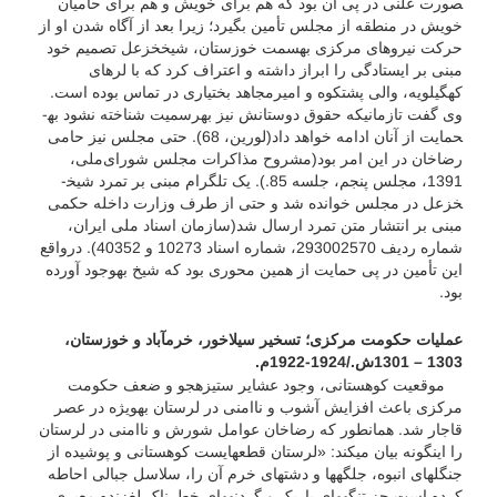
صورت علنی در پی آن بود که هم برای خویش و هم برای حامیان
خویش در منطقه از مجلس تأمین بگیرد؛ زیرا بعد از آگاه شدن او از
حرکت نیروهای مرکزی به­سمت خوزستان، شیخ­خزعل تصمیم خود
مبنی بر ایستادگی را ابراز داشته و اعتراف کرد که با لرهای
کهگیلویه، والی پشتکوه و امیرمجاهد بختیاری در تماس بوده است.
وی گفت تا­زمانی­که حقوق دوستانش نیز به­رسمیت شناخته نشود به­
حمایت از آنان ادامه خواهد داد(لورین، 68). حتی مجلس نیز حامی
رضاخان در این امر بود(مشروح مذاکرات مجلس شورای‌ملی،
1391، مجلس پنجم، جلسه 85.). یک تلگرام مبنی بر تمرد شیخ­
خزعل در مجلس خوانده شد و حتی از طرف وزارت داخله حکمی
مبنی بر انتشار متن تمرد ارسال شد(سازمان اسناد ملی ایران،
شماره ردیف 293002570، شماره اسناد 10273 و 40352). درواقع
این تأمین در پی حمایت از همین محوری بود که شیخ به­وجود آورده
بود.
عملیات حکومت مرکزی؛ تسخیر سیلاخور، خرم­آباد و خوزستان،
1303
–
1301ش./1924-1922م.
موقعیت کوهستانی، وجود عشایر ستیزه­جو و ضعف حکومت
مرکزی باعث افزایش آشوب و ناامنی در لرستان به­ویژه در عصر
قاجار شد. همان­طور که رضاخان عوامل شورش و ناامنی در لرستان
را اینگونه بیان می­کند: «لرستان قطعه­ایست کوهستانی و پوشیده از
جنگل­های انبوه، جلگه­ها و دشت­های خرم آن را، سلاسل جبالی احاطه
کرده است جز تنگه­های باریک و گردنه­های خطرناک لغزنده معبری