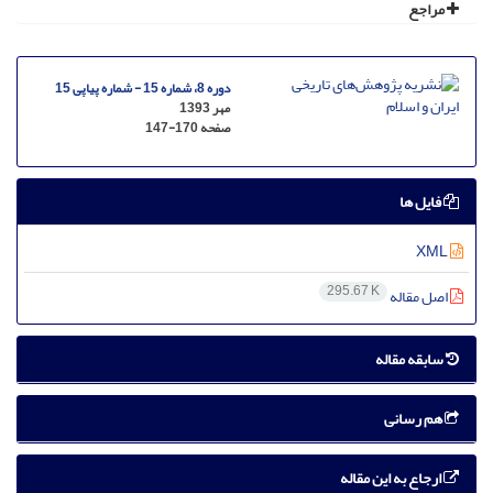
مراجع
دوره 8، شماره 15 - شماره پیاپی 15
مهر 1393
صفحه
147-170
فایل ها
XML
295.67 K
اصل مقاله
سابقه مقاله
هم رسانی
ارجاع به این مقاله