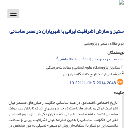
Toggle
vigation
ستیز و سازش اشرافیت ایرانی با شهریاران در عصر ساسانی
نوع مقاله : علمی و پژوهشی
نویسندگان
2
1
سید محمدرحیم ربانی زاده
لطف الله لطفی
1
استادیار پژوهشگاه علوم انسانی و مطالعات فرهنگی
2
کارشناس ارشد تاریخ دانشگاه خوارزمی
10.22111/JHR.2014.2048
چکیده
تاریخ اجتماعی – اقتصادی در عهد ساسانی حکایت از مبارزه­ای مستمر میان
اشرافیت ایرانی و پادشاهان است که جز با وقفه­های اندک تا پایان عمر دولت
ساسانی ادامه داشته است تا جایی که می­توان یکی از علل مهم انحطاط و
انقراض حکومت ساسانی را همین منازعه میان اشرافیت ایرانی و سلطنت
دانست. این نوشتار با استفاده از روش توصیفی- تحلیلی به طور مشخص در