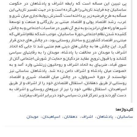
پی تبیین این مساله است که رابطه اشراف و پادشاهان در حکومت
ساسانیان چه فرایند تاریخی را طی کرده است و در جهت تفسیر تاریخی این
مسأله به طرح فرضیه زیر پرداخته است: گسترش روابط تجاری میان شرق و
غرب، رشد اقتصاد پولی و اقتصاد مبتنی بر بازرگانی و صنعت و توسعة
شهرها و راه های ترانزیت و به تبع آن تغییر در مناسبات اجتماعی و به چالش
کشیده شدن نظام اجتماعی دورة ساسانیان، موجب شدکه نظام اشرافی که
مبتنی بر اقتصاد کشاورزی و ساختار روستایی بود، در چالش های جدی قرار
گیرد. این چالش ها به چالش های دینی هم منتهی شد تا جایی که اتحاد
اشراف با موبدان در مخالفت با پادشاه، موبدان را به رقابت­های سیاسی
کشاند و با قبول ترویج عقاید مزدکیان و حمایت از شورش اجتماعی آنان از
سوی قباد، ضربه­ای به اتحاد اشراف و روحانیون زرتشتی وارد آمد و به
خصومت میان پادشاه و اشراف دامن زده شد. پادشاهان ساسانی نیز
توانستند از دورة خسرواول، در چالش میان اقتصاد شهری و اقتصاد
روستایی از طریق دهقانان، استقلال اقتصادی خود را از اشراف و از طریق
اسپاهبدان، استقلال نظامی خود را نیز از نیروهای روستایی و اشراف به
دست آوردند و بر تمرکز قدرت سیاسی خود دربرابر اشراف بیفزایند.
کلیدواژه‌ها
ساسانیان
پادشاهان
اشراف
دهقانان
اسپاهبدان
موبدان