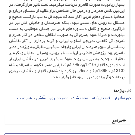
بسیار زیادی به صورت ظاهری دریافت می­گردید، تحت تاثیر قرار گرفت. در
این بین تلاش هم­زمان و درعین حال متناقض برای تقلید از سنت­های درباری و
متعاقبا دستاوردهای غربی آغاز شد که نتیجه آن نه تنها بازگشت صحیح و
مستقل به روش های سنتی نبود، بلکه هنرمندان و حامیان آنان نیز در
فراگیری صحیح و کامل دستاوردهای غربی نیز چندان موفقیتی به دست
نیاوردند و صرفا نمود بصریِ آن به صورت التقاطی سطحی در آثار هنری و
ثمره‌ی آن کاهش تدریجیِ اسلوب ایرانی و گرته برداری از آثار نقاشّان
رنسانس از سوی هنرمندان ایرانی و ایجاد سبک­هایی تلفیقی به ویژه در عصر
ناصری بود. پژوهش حاضر بر آن است تا با روش توصیفی- تحلیلی و تکیه بر
تحقیقات جدید به بررسی روند نفوذ سبک­های غربی در نقّاشی ایران از
ابتدای دوره قاجار (1210ق/ 1795م.) تا پایان عصر حکومت ناصرالدین­شاه
(1313ق/ 1895م.) و متعاقبا رویکرد پادشاهان قاجار و نقّاشان درباری
پرداخته و آن را مورد بررسی و تحلیل قرار دهد.
کلیدواژه‌ها
دوره قاجار
فتحعلی‌شاه
محمد‌شاه
عصرناصری
نقّاشی
هنر غرب
مراجع