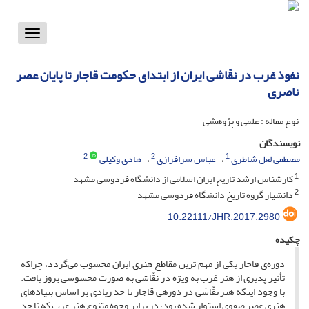
Toggle
vigation
نفوذ غرب در نقّاشی ایران از ابتدای حکومت قاجار تا پایان عصر
ناصری
نوع مقاله : علمی و پژوهشی
نویسندگان
2
2
1
مصطفی لعل شاطری
عباس سرافرازی
هادی وکیلی
1
کارشناس ارشد تاریخ ایران اسلامی از دانشگاه فردوسی مشهد
2
دانشیار گروه تاریخ دانشگاه فردوسی مشهد
10.22111/JHR.2017.2980
چکیده
دوره‌ی قاجار یکی از مهم ترین مقاطع هنری ایران محسوب می‌گردد، چراکه
تأثیر پذیری از هنر غرب به ویژه در نقّاشی به صورت محسوسی بروز یافت.
با وجود اینکه هنر نقّاشی در دوره­ی قاجار تا حد زیادی بر اساس بنیادهای
هنری عصر صفوی استوار شده بود، در برابر وجوه متنوع هنر غرب که تا حد