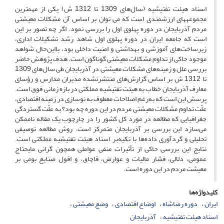
اسناد هیئت تفتیشیه (سال‌های 1309 تا 1312 ش) یکی از مهمترین
مجموعه­های ارزشمندی است که می توان بر اساس آن مشکلات معیشتی
مردم آذربایجان در دوره پهلوی اول را بررسی نمود. اگر چه تصور بر این
است که جامعه ایران در دوره پهلوی اول شاهد رشد تشکیلات اداری،
زیرساخت‌های آموزشی و بهداشتی و امنیت داخلی بود، بااین‌حال شواهد
موجود حاکی از تداوم مشکلات معیشتی گوناگون است. هدف پژوهش حاضر
بررسی علل و زمینه‌های مشکلات معیشتی در آذربایجان طی سال‌های 1309
تا 1312 ش بر اساس گزارش‌های منتشرنشده مدیران مدارس و رؤسای
معارف آذربایجان خطاب به هیئت تفتیشیه مملکتی در بازه زمانی فوق است.
پرسش این است که به‌رغم اصلاحات معطوف به نوسازی در زمینه اقتصادی،
علّت تداوم مشکلات معیشتی مردم در این دوره چه بود؟ به علّت گستردگی
جغرافیایی که مطالعه در مورد کل کشور را در چارچوب یک مقاله ناممکن
می‌سازد این بررسی بر آذربایجان متمرکز است. روش مطالعه توصیفی
تحلیلی و گردآوری داده‌ها با تکیه‌بر اسناد هیئت تفتیشیه مملکتی است.
نتایج این بررسی حاکی از تأثیرات منفی عواملی همچون گرانی مایحتاج
عمومی، دلالی، فشار مالیات و عوارض، قاچاق، و افول صنایع بومی بر
معیشت مردم در این دوره است.
کلیدواژه‌ها
ایران
دوره رضاشاه
اوضاع اقتصادی
وضع معیشتی
اسناد هیئت تفتیشیه
آذربایجان