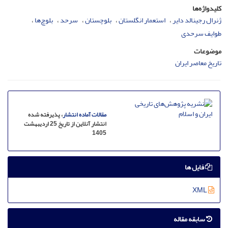
کلیدواژه‌ها
ژنرال رجینالد دایر
استعمار انگلستان
بلوچستان
سرحد
بلوچ‌ها
طوایف سرحدی
موضوعات
تاریخ معاصر ایران
مقالات آماده انتشار
، پذیرفته شده
انتشار آنلاین از تاریخ 25 اردیبهشت
1405
فایل ها
XML
سابقه مقاله