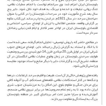
بلوچستان ایران اعزام شد؛ وی سرانجام توانست با انجام عملیات نظامی،
جنگ روانی، تبلیغات و خدعه و نیرنگ، به هدف خود نائل شود. دایر پنج
سال بعد شرح مأموریت خود در سرحدات بلوچستان را در کتابی با عنوان
«مهاجمان سرحد» در سال 1921م. در لندن به چاپ رساند. این کتاب علاوه
بر گزارش واقعه، متضمن اطلاعاتی با ارزش از اوضاع سیاسی، اجتماعی و
اقتصادی بلوچستان ایران در اواخر عصر قاجار و ایام قدرت‌یابی رضاخان
سردار سپه است.
در مقاله‌ی حاضر که با روش توصیفی- تحلیلی انجام گرفته، سعی شده است
تا با اتکاء و استناد به گزارش ژنرال رجینالد دایر، اوضاع مرزهای جنوب
شرقی ایران در اوایل قرن 20 میلادی/قرن 14 خورشیدی بررسی و وضعیت
طوایف سرحدی بلوچستان در زمان وقوع عملیات نظامی انگلستان در آن
منطقه، تشریح گردد و گزارشات دایر با دیگر منابع و اسناد موجود مقایسه
و راستی‌آزمایی شود.
یافته های پژوهش حاکی از آن است، طبیعت و اقلیم سرحد، ارتفاعات، دره‌ها
و تنگه‌ها در کنار استحکامات نظامی، قلعه‌های مستحکم، آب و آذوقه کافی
برای مردان جنگی و مقاوم بلوچ، این امکان را به مرزنشینان جنوب شرق
ایران داده بود تا به رغم تمام محرومیت‌ها در برابر نیروی نظامی منسجم،
آموزش‌دیده و سراپا مجهز تحت امر بریتانیای کبیر در منطقه بلوچستان
بزرگ، به ایستادگی و مقاومت بپردازند.