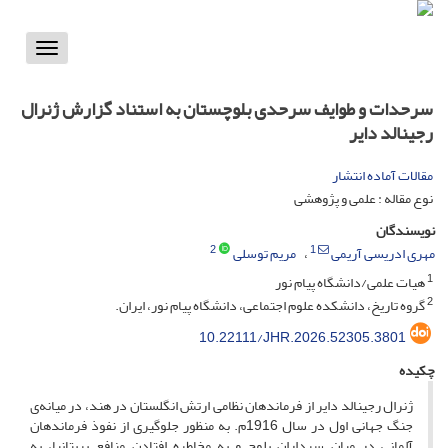
Toggle
vigation
سرحدات و طوایف سرحدی بلوچستان به استناد گزارش ژنرال
رجینالد دایر
مقالات آماده انتشار
نوع مقاله : علمی و پژوهشی
نویسندگان
2
1
مهری ادریسی آریمی
مریم توسلی
1
هیات علمی/دانشگاه پیام نور
2
گروه تاریخ، دانشکده علوم اجتماعی، دانشگاه پیام نور، ایران.
10.22111/JHR.2026.52305.3801
چکیده
ژنرال رجینالد دایر از فرماندهان نظامی ارتش انگلستان در هند، در میانه‌ی
جنگ جهانی اول در سال 1916م. به منظور جلوگیری از نفوذ فرماندهان
آلمانی در میان سرداران بلوچ و به مخاطره افتادن منافع بریتانیا، به