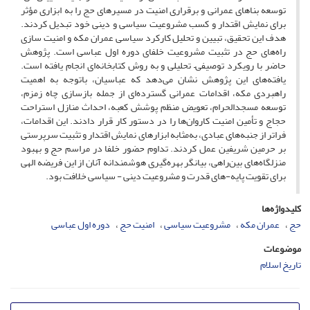
توسعه بناهای عمرانی و برقراری امنیت در مسیرهای حج را به ابزاری مؤثر
برای نمایش اقتدار و کسب مشروعیت سیاسی و دینی خود تبدیل کردند.
هدف این تحقیق، تبیین و تحلیل کارکرد سیاسی عمران مکه و امنیت سازی
راه‌های حج در تثبیت مشروعیت خلفای دوره اول عباسی است. پژوهش
حاضر با رویکرد توصیفی– تحلیلی و به روش کتابخانه‌ای انجام یافته است.
یافته‌های این پژوهش نشان می‌دهد که عباسیان، باتوجه به اهمیت
راهبردی مکه، اقدامات عمرانی گسترده‌ای از جمله بازسازی چاه زمزم،
توسعه مسجدالحرام، تعویض منظم پوشش کعبه، احداث منازل استراحت
حجاج و تأمین امنیت کاروان‌ها را در دستور کار قرار دادند. این اقدامات،
فراتر از جنبه‌های عبادی، به‌مثابه ابزارهای نمایش اقتدار و تثبیت سرپرستی
بر حرمین شریفین عمل کردند. تداوم حضور خلفا در مراسم حج و بهبود
منزلگاه‌های بین‌راهی، بیانگر بهره‌گیری هوشمندانه آنان از این فریضه الهی
برای تقویت پایه-های قدرت و مشروعیت دینی - سیاسی خلافت بود.
کلیدواژه‌ها
حج
عمران مکه
مشروعیت سیاسی
امنیت حج
دوره اول عباسی
موضوعات
تاریخ اسلام