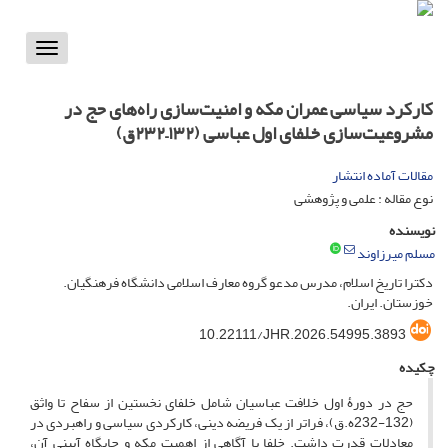
Toggle
vigation
کارکرد سیاسی عمران مکه و امنیت‌سازی راه‌های حج در
مشروعیت‌سازی خلفای اول عباسی (۱۳۲–۲۳۲ق)
مقالات آماده انتشار
نوع مقاله : علمی و پژوهشی
نویسنده
مسلم میرزاوند
دکترا تاریخ اسلام، مدرس مدعو گروه معارف اسلامی دانشگاه فرهنگیان.
خوزستان. ایران.
10.22111/JHR.2026.54995.3893
چکیده
حج در دورۀ اول خلافت عباسیان شامل خلفای نخستین از سفاح تا واثق
(132-232ه.ق)، فراتر از یک فریضه دینی، کارکردی سیاسی و راهبردی در
معادلات قدرت داشت. خلفا با آگاهی از اهمیت مکه و جایگاه آیینی آن،