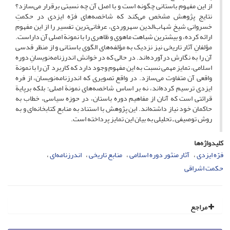
از این مفهوم باستانی چگونه است و با اصل آن چه نسبتی برقرار می‌سازد؟
نتایج پژوهش مشخص می‌کند که شاخصه‌های فرّه ایزدی در حکمتِ
خسروانی شیخ شهاب‌الدین سهروردی، عرفانی‌ترین تفسیر را از این مفهوم
ارائه کرده، و بیشترین شباهت ماهوی و ظاهری را با نمونة اصلی آن داراست.
مؤلفانِ آثار تاریخی نیز نزدیک به مؤلفه‌های الگوی باستانی و از منظر قدسی
آن را به نگارش درآورده‌اند. در حالی که در خوانش اندرزنامه‌نویسانِ دوره
اسلامی، تمایز مهمی نسبت به این مفهوم وجود دارد که کاربرد آن را با نمونة
واقعی آن متفاوت می‌سازد. در واقع تصویری که اندرزنامه‌نویسان، از فره
ایزدی ترسیم کرده‌اند، نه بر اساس شاخصه‌های نمونة اصلی؛ بلکه برپایة
قرائتی است که آنان از مفاهیم دوره باستان، در حوزه سیاسی، خطاب به
حاکمان خود نیاز داشته‌اند. این پژوهش با استناد به منابع کتابخانه‌ای و به
روش توصیفی ـ تحلیلی به بیان این تمایز پرداخته است.
کلیدواژه‌ها
فرّه ایزدی
آثار منثور دوره اسلامی
منابع تاریخی
اندرزنامه‌ای
حکمت اشراقی
مراجع