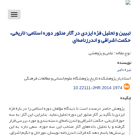
Toggle
vigation
تبیین و تحلیل فرّه ایزدی در آثار منثور دوره اسلامی؛ تاریخی،
حکمت اشراقی و اندرزنامه‌ای
نوع مقاله : علمی و پژوهشی
نویسنده
نیره دلیر
استادیار پژوهشکده تاریخ پژوهشگاه علوم انسانی و مطالعات فرهنگی
10.22111/JHR.2014.1974
چکیده
پژوهش حاضر درصدد است تا دیدگاه مؤلفان دوره اسلامی را در بارة فرّه
ایزدی با تأکید بر آثار منثور این دوره تحلیل نماید. بنابراین، این آثار؛ به سه
حوزة تاریخی، حکمتِ اشراقی و اندرزنامه‌ای دسته بندی و مورد بررسی قرار
گرفته و با تحلیل داده‌های آثار منتخبِ این سه حوزه، سعی دارد به این
پرسش‌ها پاسخ دهد که قرائت اندرزنامه‌ نویسان، مورخان و حکیم اشراق،