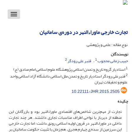
Toggle
vigation
تجارت خارجی ماوراءالنهر در دوره‌ی سامانیان
نوع مقاله : علمی و پژوهشی
نویسندگان
2
1
حبیب زمانی محجوب
قنبر علی رودگر
1
استادیار گروه تاریخ و تمدن اسلامی پژوهشگاه علوم اسلامی امام صادق (ع)
2
قنبرعلی رودگر استادیار تاریخ و تمدن ملل اسلامی دانشگاه آزاد اسلامی واحد
علوم و تحقیقات تهران
10.22111/JHR.2015.2505
چکیده
تجارت از مهم‌ترین شاخص‌های اقتصادی ماوراءالنهر بود و بازرگانان این
منطقه از دیرباز با نواحی اطراف مناسبات تجاری داشتند. هر چند تجارت
داخلی در ماوراءالنهر در قرون اولیه اسلامی رونق داشت؛ اما تجارت خارجی
این سرزمین از سده ی چهارم هجری، هم زمان با تثبیت حکومت سامانیان بر