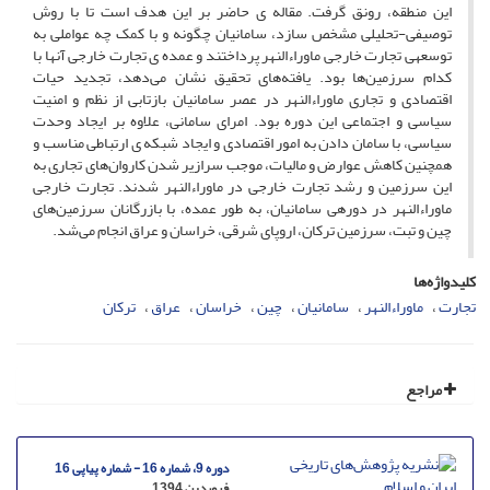
این منطقه، رونق گرفت. مقاله ی حاضر بر این هدف است تا با روش
توصیفی-تحلیلی مشخص سازد، سامانیان چگونه و با کمک چه عواملی به
توسعه­ی تجارت خارجی ماوراءالنهر پرداختند و عمده ی تجارت خارجی آنها با
کدام سرزمین‌ها بود. یافته‌های تحقیق نشان می‌دهد، تجدید حیات
اقتصادی و تجاری ماوراءالنهر در عصر سامانیان بازتابی از نظم و امنیت
سیاسی و اجتماعی این دوره بود. امرای سامانی، علاوه بر ایجاد وحدت
سیاسی، با سامان دادن به امور اقتصادی و ایجاد شبکه ی ارتباطی مناسب و
همچنین کاهش عوارض و مالیات، موجب سرازیر شدن کاروان‌های تجاری به
این سرزمین و رشد تجارت خارجی در ماوراءالنهر شدند. تجارت خارجی
ماوراءالنهر در دوره­ی سامانیان، به طور عمده، با بازرگانان سرزمین‌های
چین و تبت، سرزمین ترکان، اروپای شرقی، خراسان و عراق انجام می‌شد.
کلیدواژه‌ها
تجارت
ماوراءالنهر
سامانیان
چین
خراسان
عراق
ترکان
مراجع
دوره 9، شماره 16 - شماره پیاپی 16
فروردین 1394