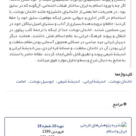
اگر چه با ورود اسلام به ایران ساختار طبقات اجتماعی، آن‌گونه که در سابق
بود، در هم­ریخت؛ اما بعضی از خاندان­های دانش­پژوه مانند خاندان نوبخت، با
استخدام در کادر اداری و دیوانی، ضمن این­که موقعیت سابق خود را حفظ
کردند؛ حافظ و ترویج­دهندة بسیاری از آداب و سنت­های اصیل نیاکان خود در
بین مسلمین شدند. خاندان نوبخت جدا از اینکه با ترجمة کتب پهلوی در
انتقال و پیوند فرهنگ ایرانی به عالم اسلام نقش داشتند، همانند دیگر
دبیران ایرانی عهد عباسی در مسائلی همچون آسمانی بودن مقام سلطنت و
ارثی بودن آن در خاندان سلطنت، و مسئلة فره ایزدی، بین اندیشة ایرانی و
اندیشة شیعی پیوند و تطبیق قابل تأملی ایجاد کردند. مقالة حاضر با استناد
به منابع به دنبال شرح و بسط و تحلیل موارد فوق می­باشد.
کلیدواژه‌ها
خاندان نوبخت
اندیشة ایرانی
اندیشة شیعی
ابوسهل نوبخت
امامت
مراجع
دوره 10، شماره 18
فروردین 1395