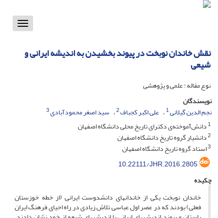
Toggle
vigation
نقش خاندان نوبخت در پیوند بخشیدن به اندیشه ایرانی و
شیعی
نوع مقاله : علمی و پژوهشی
نویسندگان
3
2
1
نجم الدین گیلانی
علی اکبر کجباف
سید اصغر محمودآبادی
1
دانش‌آموخته‌ی دکترای تاریخ محلی دانشگاه اصفهان
2
دانشیار گروه تاریخ دانشگاه اصفهان
3
استاد گروه تاریخ دانشگاه اصفهان
10.22111/JHR.2016.2805
چکیده
خاندان نوبخت یکی از خاندان­های دانش­دوست ایرانی (از خطه خوزستان
فعلی)­ بودند که در عصر اول عباسی تلاش زیادی در راه احیای فرهنگ ایران
باستان و پیوند اندیشه­های ایرانی با اندیشه­های شیعه از خود نشان دادند.