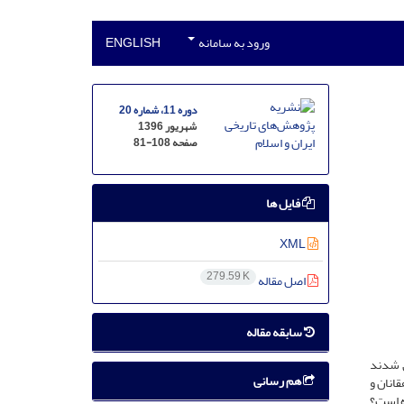
ورود به سامانه
ENGLISH
دوره 11، شماره 20
شهریور 1396
صفحه
81-108
فایل ها
XML
279.59 K
اصل مقاله
سابقه مقاله
ق شدند
هم رسانی
انان و
ه است؟