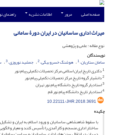
صفحه اصلی
مرور
اطلاعات نشریه
راهنمای ن
میراث اداری ساسانیان در ایران دورۀ سامانی
نوع مقاله : علمی و پژوهشی
نویسندگان
3
2
1
سامان ستاریان،
هوشنگ خسرو بیگی،
جمشید نوروزی،
س
1
دکتری تاریخ ایران اسلامی مرکز تحصیلات تکمیلی پیام نور
2
دانشیار گروه تاریخ مرکز تحصیلات تکمیلی پیام نور
3
استادیار گروه تاریخ دانشگاه پیام نور تهران
4
استادیار تاریخ دانشگاه پیام نور قم
10.22111/JHR.2018.3691
چکیده
با سقوط شاهنشاهی ساسانیان و ورود اسلام به ایران و تشکیل 
ساختار اداری منسجم و کارآمدی را تأسیس کنند و معیار و الگ
دبیران در انتقال سنت‌های اداری ساسانیان و سیاست سامانیان