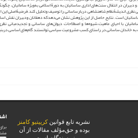
بیران در انتقال سنت‌های اداری ساسانیان به دورۀ اسلامی به‌ویژه سامانیان، چگونگی
نی نظری اندیشۀنظام شاهنشاهی دربارساسانی را توصیف وتحلیل کند.فرضیۀاصلی این 
ورۀساسانیان است. نتایج حاصل از این پژوهش نشان می‌دهدکه دهقانان ودبیران نقش اس
امانیان با احیای ماهیت،شیوه‌ها و اصطلاحات دیوان‌های ساسانی و تجدیدمبانی نظری
اب به خاندان ساسانی در راستای کسب مشروعیت سیاسی توانستند گام‌های اساسی دربنی
اشت
نشریه تابع قوانین
کرییتیو کامنز
برای
بوده و حق‌مؤلف مقالات از آن
مشت
نویسندگان است.