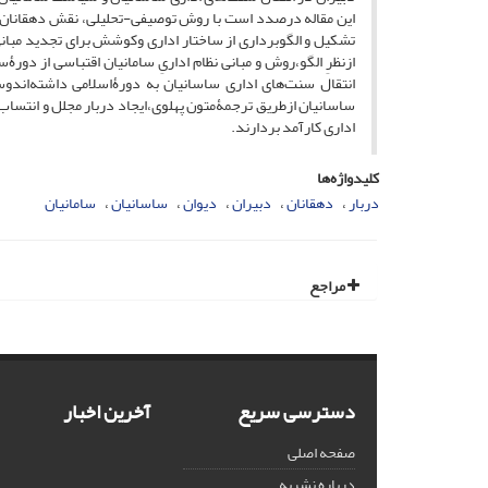
این مقاله درصدد است با روش توصیفی-تحلیلی، نقش دهقانان و د
تشکیل و الگوبرداری از ساختار اداری وکوشش برای تجدید مبا
ازنظرِ الگو،روش و مبانی نظام اداریِ سامانیان اقتباسی از د
انتقال سنت‌های اداری ساسانیان به دورۀاسلامی داشته‌اندوس
ساسانیان ازطریق ترجمۀمتون پهلوی،ایجاد دربار مجلل و انتس
اداری کارآمد بردارند.
کلیدواژه‌ها
دربار
دهقانان
دبیران
دیوان
ساسانیان
سامانیان
مراجع
دسترسی سریع
آخرین اخبار
صفحه اصلی
درباره نشریه