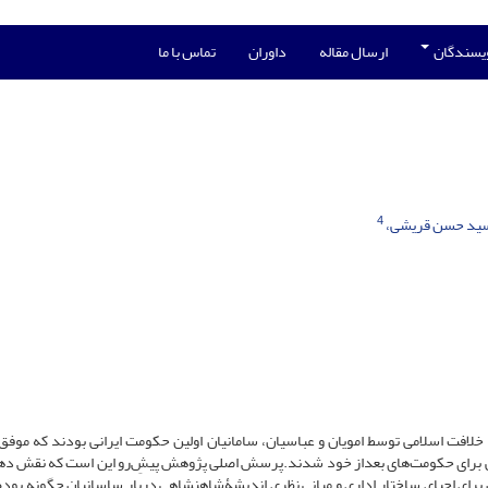
ویسندگان
ارسال مقاله
داوران
تماس با ما
4
ید حسن قریشی،
خلافت اسلامی توسط امویان و عباسیان، سامانیان اولین حکومت ایرانی بودند که موف
ویی برای حکومت‌های بعداز خود شدند.پرسش اصلی پژوهش پیشِ‌رو این است که نقش دهق
 برای احیای ساختار اداری و مبانی نظری اندیشۀشاهنشاهی دربار ساسانیان چگونه بود