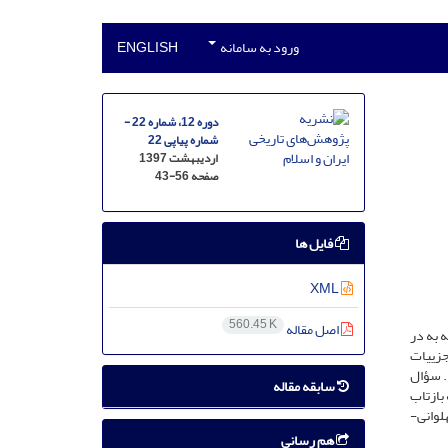
ورود به سامانه
ENGLISH
دوره 12، شماره 22 -
شماره پیاپی 22
اردیبهشت 1397
صفحه
43-56
فایل ها
XML
560.45 K
اصل مقاله
 به در
جزییات
. سؤال
سابقه مقاله
بازتاب
لوانی-
هم رسانی