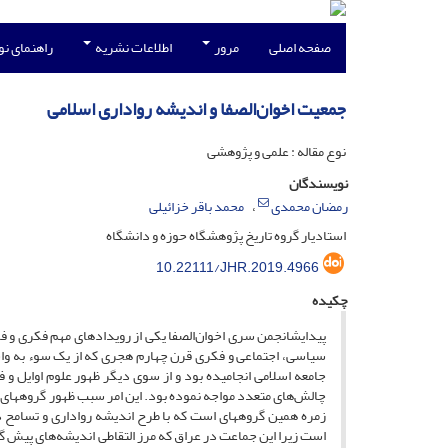
صفحه اصلی
مرور
اطلاعات نشریه
راهنمای ن
جمعیت اخوان‌الصفا و اندیشه رواداری اسلامی
نوع مقاله : علمی و پژوهشی
نویسندگان
رمضان محمدی
محمد باقر خزائیلی
استادیار گروه تاریخ پژوهشگاه حوزه و دانشگاه
10.22111/JHR.2019.4966
چکیده
پیدایشانجمن سری اخوان‌الصفا یکی از رویدادهای مهم فکری و ف
سیاسی، اجتماعی و فکری قرن چهارم هجری که از یک سوء به وا
جامعه اسلامی انجامیده بود و از سوی دیگر ظهور علوم اوایل و ف
چالش‌های متعدد مواجه نموده بود. این امر سبب ظهور گروههای 
زمره همین گروههای است که با طرح اندیشه رواداری و تسامح 
است زیرا این جماعت در عراق که مرز التقاطی اندیشه‌های پیش گ