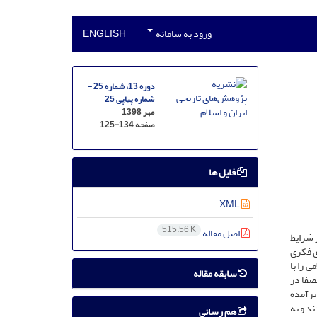
ورود به سامانه
ENGLISH
دوره 13، شماره 25 -
شماره پیاپی 25
مهر 1398
صفحه
125-134
فایل ها
XML
515.56 K
اصل مقاله
 شرایط
ی فکری
 را با
سابقه مقاله
صفا در
برآمده
د و به
هم رسانی