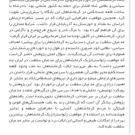
سیاسی و نظامی شاه افشار برای حمله به کشور عثمانی بود. نادرشاه با
ساخت قلعه مستحکمی در کرمانشاهان این پایگاه را بیش‌ازپیش تقویت
کرد. همچنین موقعیت جغرافیایی این ایالت که در مسیر شاهراه ارتباطی
خراسان به بغداد و خوزستان به آذربایجان قرار داشت، شرایط ممتازی را
برای آن فراهم آورده بود. با مرگ نادر و شروع هرج‌ومرج و ناآرامی در
ایران، کرمانشاهان در کانون توجه مدعیان فرمانروایی بر ایران قرار گرفت؛
مدعیان سلطنت بر ایران دست‌یابی به کرمانشاهان را برای پیشبرد اهداف
سیاسی- نظامی خود ضروری دانسته و در طول زد و خورده‌ای پرشمارشان،
همواره برای تصاحب آن می‌جنگیدند. سؤال اصلی پژوهش حاضر آن است
که موقعیت ژئواستراتژیک کرمانشاهان برای مدعیان سلطنت در ایران چه
اهمیتی داشت؟ به نظر می‌رسد ایالت کرمانشاهان به علت وجود قلعه
مستحکم و مجهز نظامی آن، هم‌مرزی با سرزمین‌های عثمانی، قرار داشتن در
مسیرهای ارتباطی مهم و برخورداری از نیروهای شبه‌نظامی ایلات و عشایر، از
اهمیت زیادی برای مدعیان سلطنت بر ایران برخوردار بود. این پژوهش با
رویکرد توصیفی- تحلیلی و با هدف بررسی علل درگیرهای متعدد مدعیان
سلطنت بر ایران بر سر تصاحب کرمانشاهان، تدوین‌شده است. یافته‌های
پژوهش بیانگر آن است که کریم‌خان زند به علت همبستگی‌های قومی و
قبیلگی با مردم کرمانشاهان، آشنایی با جغرافیای منطقه و تدابیر
هوشمندانه در استفاده از موقعیت ژئواستراتژیک کرمانشاهان، بیشترین
بهره را از امکانات طبیعی و انسانی این ایالت برد و توانست بر سایر مدعیان
سلطنت غلبه کند.