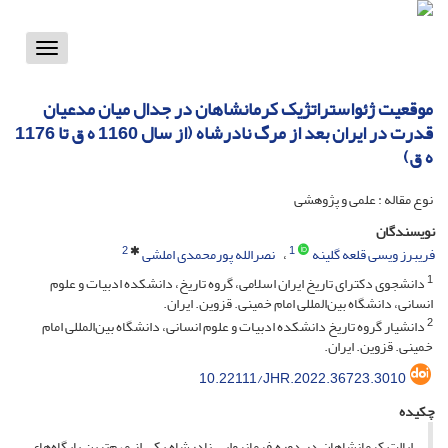
Toggle
vigation
موقعیت ژئواستراتژیک کرمانشاهان در جدال میان مدعیان
قدرت در ایران بعد از مرگ نادرشاه (از سال 1160 ه ق تا 1176
ه ق)
نوع مقاله : علمی و پژوهشی
نویسندگان
2
1
فریبرز ویسی قلعه گلینه
نصرالله پورمحمدی املشی
1
دانشجوی دکترای تاریخ ایران اسلامی، گروه تاریخ، دانشکده ادبیات و علوم
انسانی، دانشگاه بین‌المللی امام خمینی. قزوین. ایران.
2
دانشیار گروه تاریخ دانشکده ادبیات و علوم انسانی، دانشگاه بین‌المللی امام
خمینی. قزوین. ایران.
10.22111/JHR.2022.36723.3010
چکیده
ایالت کرمانشاهان در دوره فرمانروایی نادرشاه یکی از مهم‌ترین پایگاه‌های