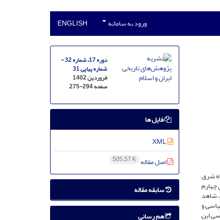
ورود به سامانه
ENGLISH
دوره 17، شماره 32 -
شماره پیاپی 31
فروردین 1402
صفحه
275-294
فایل ها
XML
505.57 K
اصل مقاله
اه شرق
 چهارم
سابقه مقاله
، شاهد
یاسی و
سی این
هم رسانی