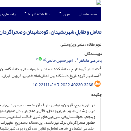
صفحه اصلی
مرور
اطلاعات نشریه
راهنمای ن
تعامل و تقابلِ شهرنشینان، کوه‌نشینان و صحراگردا
نوع مقاله : علمی و پژوهشی
نویسندگان
2
1
باقرعلی عادلفر
امیرحسین حاتمی
1
دانشیار گروه تاریخ ، دانشکده ادبیات و علوم انسانی ، دانشگاه بین ا
2
استادیار گروه تاریخ دانشگاه بین المللی امام خمینی. قزوین. ایران.
10.22111/JHR.2022.40230.3266
چکیده
در طول تاریخ، قزوین و نواحی اطراف آن به سبب برخورداری از 
غرب و شمال جنوب ایران و محل تلاقی راه‌های ارتباطی همواره 
و پنجم، تحولات تاریخی سرزمین‌های شرق خلافت اسلامی بر بستر
حضور صحراگردان ترک نیز باشد. این مساله به‌تدریج، تغییرات 
اجتماعی اقتصادی شاهد تعامل و تقابل سه گروه بود: شهرنشینان