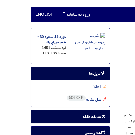
ورود به سامانه
ENGLISH
دوره 16، شماره 30 -
شماره پیاپی 30
اردیبهشت 1401
صفحه
113-135
فایل ها
XML
506.03 K
اصل مقاله
ین منابع
سابقه مقاله
زنمایی
ز میان
هم رسانی
و سوال