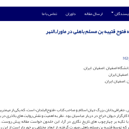
ویسندگان
ارسال مقاله
داوران
تماس با ما
فتوح قتیبه بن مسلم باهلی در ماوراءالنهر
3
نشگاه اصفهان .اصفهان .ایران.
اصفهان ایران
 .اصفهان.ایران.
 279 هـ.ق) مورخ، نسب شناس ،جغرافی‌دانان بزرگ جهان اسلام و صاحب کتاب «فتوح‌البلدان» است، که یکی از مهمتر
کارگزار دیوان خراج در دربار عباسیان بود. نظر به اهمیت و نقش روایت های بلاذری در با
ا تکیه بر چهارچوب های تاریخ نگاری در آراء ابن خلدون خواست مقاله پیش روست. ا
هر که توسط قتبیه بن مسلم باهلی صورت گرفته، از ابعاد مختلفی برخوردار است از این ر