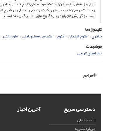
اصلی پژوهش حاضر این است‌که مولفه های تاریخ نویسی بلاذری پی
چیست؟بررسی‌ها تاریخی با رویکرد توصیفی-تحلیلی در فتوح البل
نیست و گزارش های او در باره فتوح ماوراءالنهر قابل نقد است.
کلیدواژه‌ها
بلاذری
فتوح البلدان
فتوح
قتیبه‌بن‌مسلم باهلی
ماوراءالنهر
موضوعات
جغرافیای تاریخی
مراجع
دسترسی سریع
آخرین اخبار
صفحه اصلی
درباره نشریه