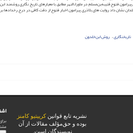
رامون فتوح قتیبه‌بن‌مسلم در ماوراءالنهر مطابق با معیارهای تاریخ نگاری روشمند ابن
دان نشان داد روایت های بلاذری پیرامون اخبار فتوح از دقت کافی در درج رخدادها بر
تاریخنگاری
روش ابن‌خلدون
اشت
نشریه تابع قوانین
کرییتیو کامنز
برای
بوده و حق‌مؤلف مقالات از آن
مشت
نویسندگان است.