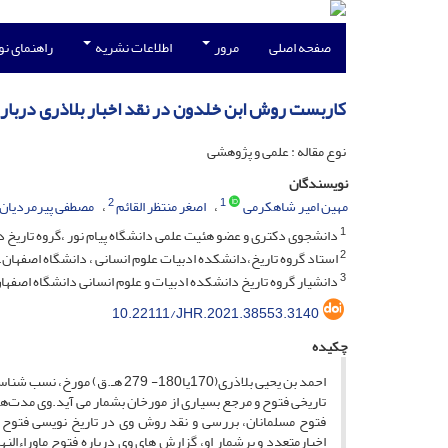
صفحه اصلی
مرور
اطلاعات نشریه
راهنمای ن
کاربست روش ابن خلدون در نقد اخبار بلاذری درباره 
نوع مقاله : علمی و پژوهشی
نویسندگان
2
1
مهین امیر شاهکرمی
اصغر منتظر القائم
مصطفی پیرمردیان
1
دانشجوی دکتری و عضو هئیت علمی دانشگاه پیام نور ،گروه تاریخ دا
2
استاد گروه تاریخ،دانشکده ادبیات علوم انسانی ، دانشگاه اصفهان. 
3
دانشیار گروه تاریخ دانشکده ادبیات و علوم انسانی دانشگاه اصفهان
10.22111/JHR.2021.38553.3140
چکیده
احمد بن یحیی بلاذری(170یا180-
تاریخی فتوح و مرجع بسیاری از مورخان بشمار می آید.وی مدت‌ها 
فتوح مسلمانان، بررسی و نقد روش وی در تاریخ نویسی فتوح ب
اخبارمتعدد و پرشمار او، گزارش های وی درباره فتوح ماوراءالن