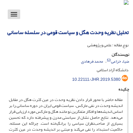
Toggle
vigation
تحلیل نظریه وحدت هگل و سیاست قومی در سلسله ساسانی
نوع مقاله : علمی و پژوهشی
نویسندگان
ضیاء خزاعی
محمد فرهادی
دانشگاه آزاد اسلامی
10.22111/JHR.2019.5380
چکیده
مقاله حاضر با محور قرار دادن نظریه وحدت در عین کثرت هگل در مقابل
اندیشه وحدت در نفی مارکس، سیاست قومی ایران در دوره ساسانی را بر
اساس اندیشه‌ها و افکار متفکرین نو مانند هگل و مارکس مورد ارزیابی قرار
می‌دهد. نتایج حاصل نشان از سیاستی مدرن و پیشرفته دارد که تحسین
بسیاری از صاحب‌نظران سیاسی را برانگیخته است. چراکه این مسئله،
حاکمیت استبداد را نفی می‌کند و مبتنی بر اندیشه وحدت در عین کثرت